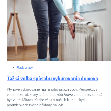
Rady a tipy
Ťažká voľba spôsobu vykurovania domova
Plynové vykurovanie má mnoho priaznivcov. Perspektíva
vlastniť kotol, ktorý je úplne bezúdržbové zariadenie, sa zdá
byť veľmi lákavá. Keďže však v našich klimatických
podmienkach tvoria náklady na vyk...