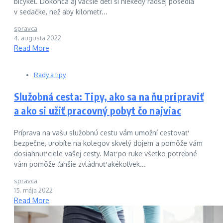
bicykel. Dokonca aj väčšie deti si niekedy radšej posedia
v sedačke, než aby kilometr...
spravca
4. augusta 2022
Read More
Rady a tipy
Služobná cesta: Tipy, ako sa na ňu pripraviť
a ako si užiť pracovný pobyt čo najviac
Príprava na vašu služobnú cestu vám umožní cestovať
bezpečne, urobíte na kolegov skvelý dojem a pomôže vám
dosiahnuť ciele vašej cesty. Mať po ruke všetko potrebné
vám pomôže ľahšie zvládnuť akékoľvek...
spravca
15. mája 2022
Read More