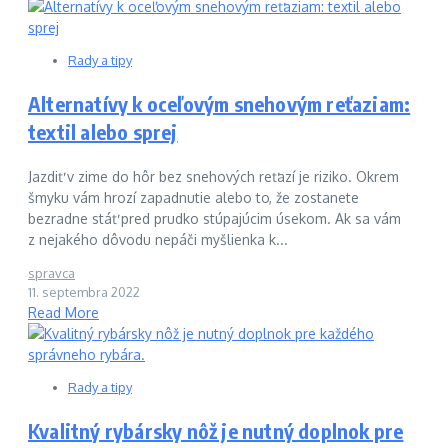
Rady a tipy
Alternatívy k oceľovým snehovým reťaziam:
textil alebo sprej
Jazdiť v zime do hôr bez snehových reťazí je riziko. Okrem
šmyku vám hrozí zapadnutie alebo to, že zostanete
bezradne stáť pred prudko stúpajúcim úsekom. Ak sa vám
z nejakého dôvodu nepáči myšlienka k...
spravca
11. septembra 2022
Read More
Rady a tipy
Kvalitný rybársky nôž je nutný doplnok pre