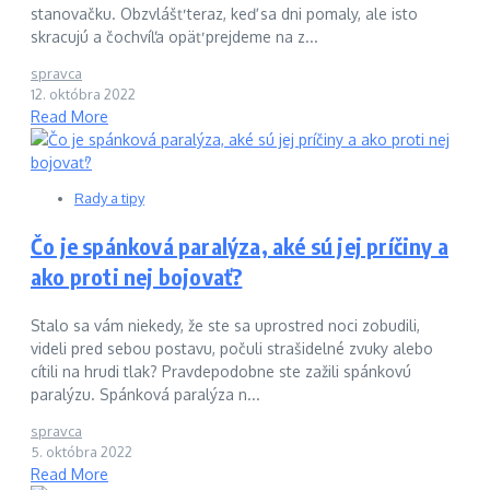
stanovačku. Obzvlášť teraz, keď sa dni pomaly, ale isto
skracujú a čochvíľa opäť prejdeme na z...
spravca
12. októbra 2022
Read More
Rady a tipy
Čo je spánková paralýza, aké sú jej príčiny a
ako proti nej bojovať?
Stalo sa vám niekedy, že ste sa uprostred noci zobudili,
videli pred sebou postavu, počuli strašidelné zvuky alebo
cítili na hrudi tlak? Pravdepodobne ste zažili spánkovú
paralýzu. Spánková paralýza n...
spravca
5. októbra 2022
Read More