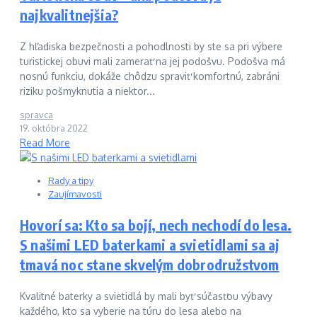
najkvalitnejšia?
Z hľadiska bezpečnosti a pohodlnosti by ste sa pri výbere
turistickej obuvi mali zamerať na jej podošvu. Podošva má
nosnú funkciu, dokáže chôdzu spraviť komfortnú, zabráni
riziku pošmyknutia a niektor...
spravca
19. októbra 2022
Read More
Rady a tipy
Zaujímavosti
Hovorí sa: Kto sa bojí, nech nechodí do lesa.
S našimi LED baterkami a svietidlami sa aj
tmavá noc stane skvelým dobrodružstvom
Kvalitné baterky a svietidlá by mali byť súčasťou výbavy
každého, kto sa vyberie na túru do lesa alebo na