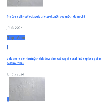
Prečo sa vlhkosť objavuje aj v zrekonštruovaných domoch?
júl 13, 2026
Top témy
1
Chladenie distribučných skladov: ako zabezpečiť stabilnú teplotu počas
celého roka?
13. júla 2026
2