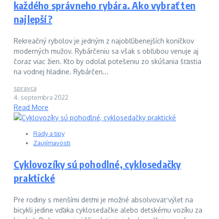
každého správneho rybára. Ako vybrať ten
najlepší?
Rekreačný rybolov je jedným z najobľúbenejších koníčkov
moderných mužov. Rybárčeniu sa však s obľubou venuje aj
čoraz viac žien. Kto by odolal potešeniu zo skúšania šťastia
na vodnej hladine. Rybárčen...
spravca
4. septembra 2022
Read More
Rady a tipy
Zaujímavosti
Cyklovozíky sú pohodlné, cyklosedačky
praktické
Pre rodiny s menšími deťmi je možné absolvovať výlet na
bicykli jedine vďaka cyklosedačke alebo detskému vozíku za