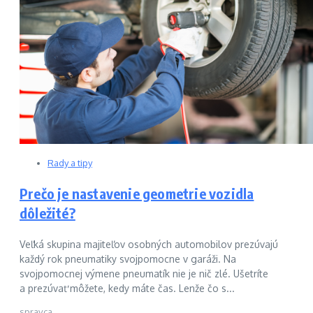
Rady a tipy
Prečo je nastavenie geometrie vozidla
dôležité?
Veľká skupina majiteľov osobných automobilov prezúvajú
každý rok pneumatiky svojpomocne v garáži. Na
svojpomocnej výmene pneumatík nie je nič zlé. Ušetríte
a prezúvať môžete, kedy máte čas. Lenže čo s...
spravca