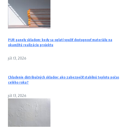
PUR panely skladom: kedy sa oplatí využiť dostupnosť materiálu na
okamžitú realizáciu projektu
júl 13, 2026
Chladenie distribučných skladov: ako zabezpečiť stabilnú teplotu počas
celého roka?
júl 13, 2026