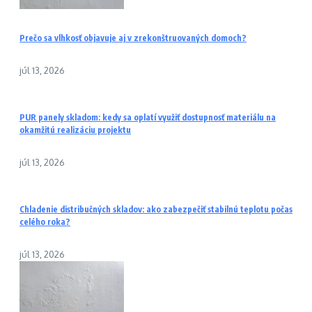
Prečo sa vlhkosť objavuje aj v zrekonštruovaných domoch?
júl 13, 2026
PUR panely skladom: kedy sa oplatí využiť dostupnosť materiálu na
okamžitú realizáciu projektu
júl 13, 2026
Chladenie distribučných skladov: ako zabezpečiť stabilnú teplotu počas
celého roka?
júl 13, 2026