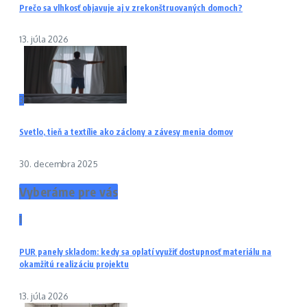
Prečo sa vlhkosť objavuje aj v zrekonštruovaných domoch?
13. júla 2026
3
Svetlo, tieň a textílie ako záclony a závesy menia domov
30. decembra 2025
Vyberáme pre vás
1
PUR panely skladom: kedy sa oplatí využiť dostupnosť materiálu na
okamžitú realizáciu projektu
13. júla 2026