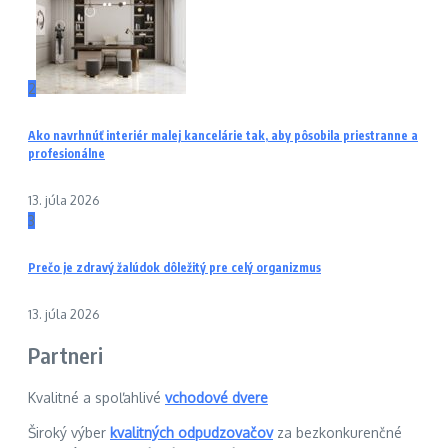
2
Ako navrhnúť interiér malej kancelárie tak, aby pôsobila priestranne a
profesionálne
13. júla 2026
3
Prečo je zdravý žalúdok dôležitý pre celý organizmus
13. júla 2026
Partneri
Kvalitné a spoľahlivé
vchodové dvere
Široký výber
kvalitných odpudzovačov
za bezkonkurenčné