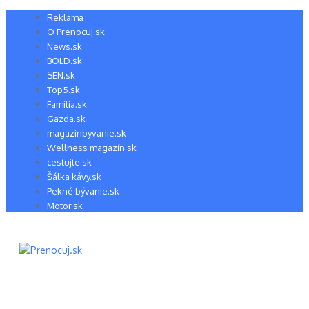
Preskočiť
Reklama
na
O Prenocuj.sk
obsah
News.sk
BOLD.sk
SEN.sk
Top5.sk
Familia.sk
Gazda.sk
magazinbyvanie.sk
Wellness magazín.sk
cestujte.sk
Šálka kávy.sk
Pekné bývanie.sk
Motor.sk