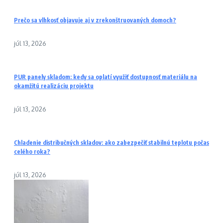
Prečo sa vlhkosť objavuje aj v zrekonštruovaných domoch?
júl 13, 2026
PUR panely skladom: kedy sa oplatí využiť dostupnosť materiálu na
okamžitú realizáciu projektu
júl 13, 2026
Chladenie distribučných skladov: ako zabezpečiť stabilnú teplotu počas
celého roka?
júl 13, 2026