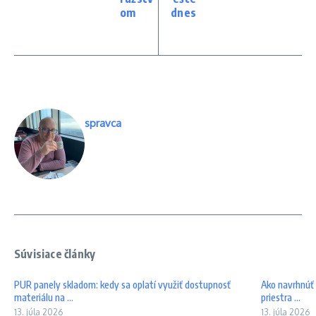
om
dnes
spravca
Súvisiace články
PUR panely skladom: kedy sa oplatí využiť dostupnosť
Ako navrhnúť i
materiálu na ...
priestra ...
13. júla 2026
13. júla 2026