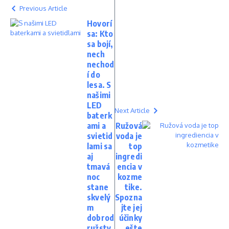
Previous Article
Hovorí
sa: Kto
sa bojí,
nech
nechod
í do
lesa. S
našimi
LED
Next Article
baterk
ami a
Ružová
svietid
voda je
lami sa
top
aj
ingredi
tmavá
encia v
noc
kozme
stane
tike.
skvelý
Spozna
m
jte jej
dobrod
účinky
ružstv
ešte