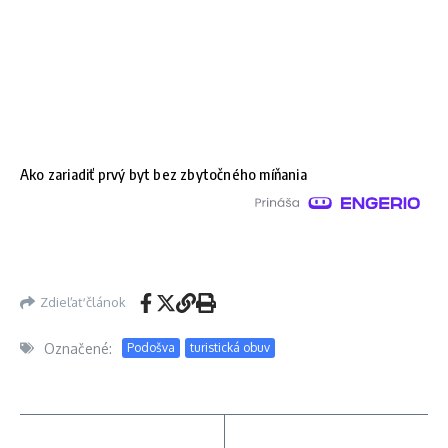
Ako zariadiť prvý byt bez zbytočného míňania
Zdieľať článok
Označené:
Podošva
turistická obuv