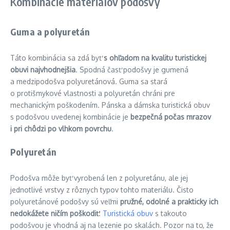
Kombinácie materiálov podošvy
Guma a polyuretán
Táto kombinácia sa zdá byť
s ohľadom na kvalitu turistickej
obuvi najvhodnejšia
. Spodná časť podošvy je gumená
a medzipodošva polyuretánová. Guma sa stará
o protišmykové vlastnosti a polyuretán chráni pre
mechanickým poškodením. Pánska a dámska turistická obuv
s podošvou uvedenej kombinácie je
bezpečná počas mrazov
i pri chôdzi po vlhkom povrchu
.
Polyuretán
Podošva môže byť vyrobená len z polyuretánu, ale jej
jednotlivé vrstvy z rôznych typov tohto materiálu. Čisto
polyuretánové podošvy sú veľmi
pružné, odolné a prakticky ich
nedokážete ničím poškodiť
.
Turistická obuv
s takouto
podošvou je vhodná aj na lezenie po skalách. Pozor na to, že