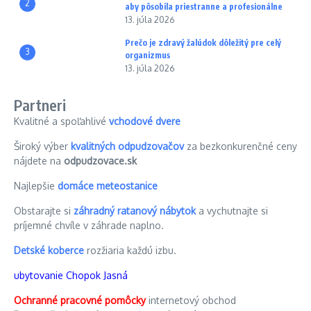
2
aby pôsobila priestranne a profesionálne
13. júla 2026
Prečo je zdravý žalúdok dôležitý pre celý
3
organizmus
13. júla 2026
Partneri
Kvalitné a spoľahlivé
vchodové dvere
Široký výber
kvalitných odpudzovačov
za bezkonkurenčné ceny
nájdete na
odpudzovace.sk
Najlepšie
domáce meteostanice
Obstarajte si
záhradný ratanový nábytok
a vychutnajte si
príjemné chvíle v záhrade naplno.
Detské koberce
rozžiaria každú izbu.
ubytovanie Chopok Jasná
Ochranné pracovné pomôcky
internetový obchod