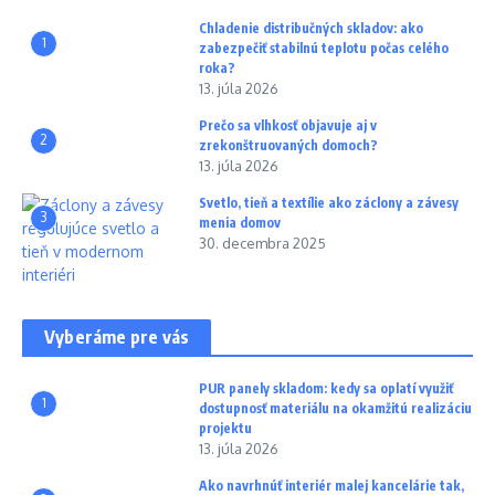
Chladenie distribučných skladov: ako
1
zabezpečiť stabilnú teplotu počas celého
roka?
13. júla 2026
Prečo sa vlhkosť objavuje aj v
2
zrekonštruovaných domoch?
13. júla 2026
Svetlo, tieň a textílie ako záclony a závesy
3
menia domov
30. decembra 2025
Vyberáme pre vás
PUR panely skladom: kedy sa oplatí využiť
1
dostupnosť materiálu na okamžitú realizáciu
projektu
13. júla 2026
Ako navrhnúť interiér malej kancelárie tak,