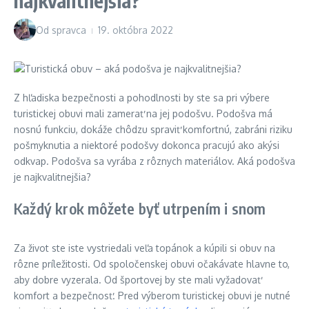
najkvalitnejšia?
Od
spravca
19. októbra 2022
Z hľadiska bezpečnosti a pohodlnosti by ste sa pri výbere
turistickej obuvi mali zamerať na jej podošvu. Podošva má
nosnú funkciu, dokáže chôdzu spraviť komfortnú, zabráni riziku
pošmyknutia a niektoré podošvy dokonca pracujú ako akýsi
odkvap. Podošva sa vyrába z rôznych materiálov. Aká podošva
je najkvalitnejšia?
Každý krok môžete byť utrpením i snom
Za život ste iste vystriedali veľa topánok a kúpili si obuv na
rôzne príležitosti. Od spoločenskej obuvi očakávate hlavne to,
aby dobre vyzerala. Od športovej by ste mali vyžadovať
komfort a bezpečnosť. Pred výberom turistickej obuvi je nutné