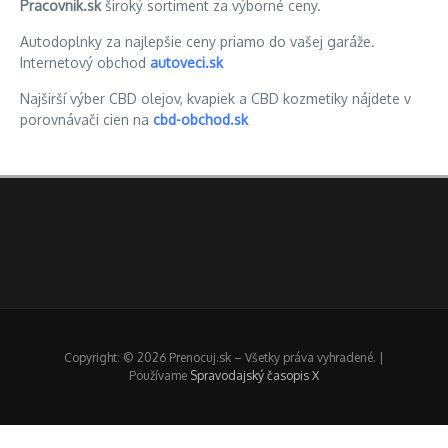
Pracovnik.sk
široký sortiment za výborné ceny.
Autodoplnky za najlepšie ceny priamo do vašej garáže.
Internetový obchod
autoveci.sk
Najširší výber CBD olejov, kvapiek a CBD kozmetiky nájdete v
porovnávači cien na
cbd-obchod.sk
Copyright: © 2026 Prenocuj.sk – Všetky práva vyhradené. |
Používame
Spravodajský časopis X