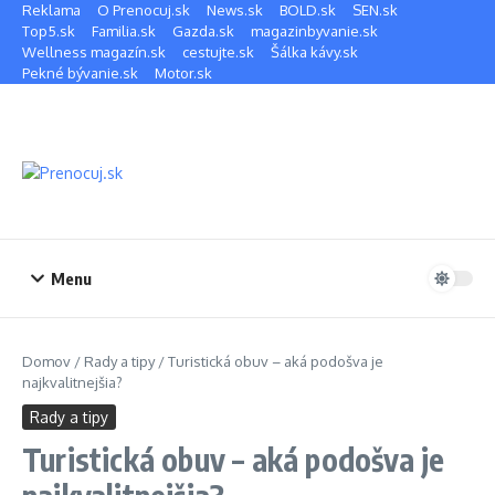
Preskočiť na obsah
Reklama
O Prenocuj.sk
News.sk
BOLD.sk
SEN.sk
Top5.sk
Familia.sk
Gazda.sk
magazinbyvanie.sk
Wellness magazín.sk
cestujte.sk
Šálka kávy.sk
Pekné bývanie.sk
Motor.sk
Menu
Domov
/
Rady a tipy
/
Turistická obuv – aká podošva je
najkvalitnejšia?
Rady a tipy
Turistická obuv – aká podošva je