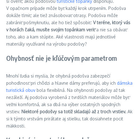
si overiť, akou podošvou
turistické topánky
disponujú.
V opačnom prípade môže byť každý krok utrpením. Podošva
dokáže tlmiť, ale tiež znásobovať otrasy. Podošva môže
zabrániť pošmyknutiu, ale ho tiež spôsobiť.
V teréne, ktorý vás
v horách čaká, musíte svojim topánkam veriť
a nie sa obávať
toho, ako a kam stúpite. Aké vlastnosti majú jednotlivé
materiály využívané na výrobu podošvy?
Ohybnosť nie je kľúčovým parametrom
Mnohí ľudia si myslia, že ohybná podošva zabezpečí
pohodlnosť pri chôdzi a hlavne dámy preferujú, aby ich
dámska
turistická obuv
bola flexibilná. Na ohybnosti podošvy až tak
nezáleží. Aj podošva vyrobená z tvrdších materiálov môže byť
veľmi komfortná, ak sa dbá na výber ostatných spodných
vrstiev.
Niektoré podošvy sa totiž skladajú až z troch vrstiev.
Ak
si k týmto vrstvám prirátate aj stielku, tak dosiahnete pocit
mäkkosti.