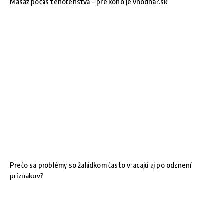
Masáž počas tehotenstva – pre koho je vhodná?.sk
Prečo sa problémy so žalúdkom často vracajú aj po odznení
príznakov?