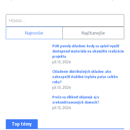
Hľadať:
Najnovšie
Najčítanejšie
PUR panely skladom: kedy sa oplatí využiť
dostupnosť materiálu na okamžitú realizáciu
projektu
júl 13, 2026
Chladenie distribučných skladov: ako
zabezpečiť stabilnú teplotu počas celého
roka?
júl 13, 2026
Prečo sa vlhkosť objavuje aj v
zrekonštruovaných domoch?
júl 13, 2026
Top témy