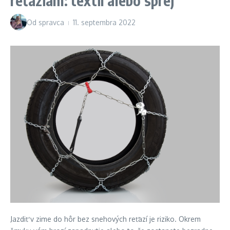
reťaziam: textil alebo sprej
Od
spravca
11. septembra 2022
Jazdiť v zime do hôr bez snehových reťazí je riziko. Okrem