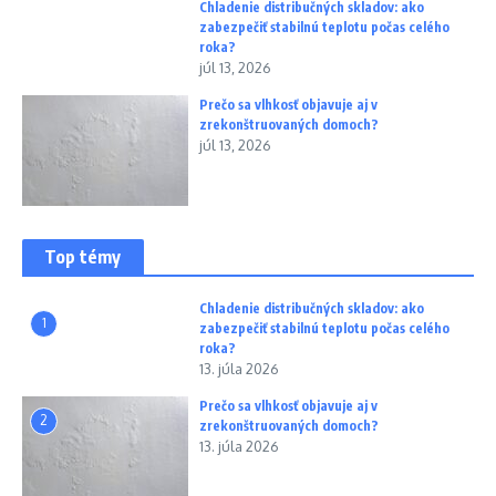
Chladenie distribučných skladov: ako
zabezpečiť stabilnú teplotu počas celého
roka?
júl 13, 2026
Prečo sa vlhkosť objavuje aj v
zrekonštruovaných domoch?
júl 13, 2026
Top témy
Chladenie distribučných skladov: ako
1
zabezpečiť stabilnú teplotu počas celého
roka?
13. júla 2026
Prečo sa vlhkosť objavuje aj v
2
zrekonštruovaných domoch?
13. júla 2026