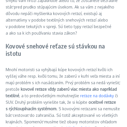
šmyku vám hrozí zapadnutie alebo to, že zostanete bezradne
stáť pred prudko stúpajúcim úsekom. Ak sa vám z nejakého
dôvodu nepáči myšlienka kovových reťazí, existujú aj
alternatívny v podobe textilných snehových reťazí alebo
v podobne tekutých v spreji. Sú tieto typy reťazí bezpečné
a ako sa k ich používaniu stavia zákon?
Kovové snehové reťaze sú stávkou na
istotu
Mnohí motoristi sa vyhýbajú kúpe kovových reťazí kvôli ich
vyššej váhe resp. kvôli tomu, že zaberú v kufri veľa miesta a iní
majú problém s ich nasádzaním. Prvý problém sa nedá vyriešiť,
pretože
kovové reťaze vždy zaberú viac miesta ako napríklad
textilné
, a to predovšetkým mohutnejšie
reťaze na dodávky
či
SUV. Druhý problém vyriešite tak, že si kúpite
oceľové reťaze
s rýchloupínacím systémom
. S kovovými reťazami sa nemusíte
báť cestovať do zahraničia. Sú totiž akceptované vo všetkých
krajinách. Spomenúť musíme tiež obavy motoristov ohľadom