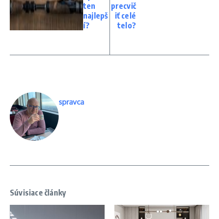
ten
precvič
najlepš
iť celé
í?
telo?
spravca
Súvisiace články