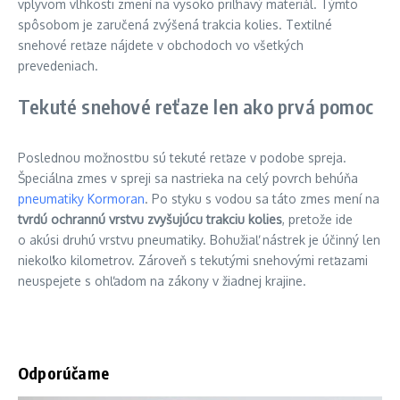
vplyvom vlhkosti zmení na vysoko priľnavý materiál. Týmto
spôsobom je zaručená zvýšená trakcia kolies. Textilné
snehové reťaze nájdete v obchodoch vo všetkých
prevedeniach.
Tekuté snehové reťaze len ako prvá pomoc
Poslednou možnosťou sú tekuté reťaze v podobe spreja.
Špeciálna zmes v spreji sa nastrieka na celý povrch behúňa
pneumatiky Kormoran
. Po styku s vodou sa táto zmes mení na
tvrdú ochrannú vrstvu zvyšujúcu trakciu kolies
, pretože ide
o akúsi druhú vrstvu pneumatiky. Bohužiaľ nástrek je účinný len
niekoľko kilometrov. Zároveň s tekutými snehovými reťazami
neuspejete s ohľadom na zákony v žiadnej krajine.
Odporúčame