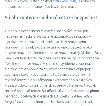
toho, že kovové reťaze poškodia
hliníkové disky
. Pre týchto
motoristov odporúčame kúpu textilných reťazí.
Sú alternatívne snehové reťaze bezpečné?
Z hľadiska bezpečnosti textilných snehových reťazí prišli
nedávno nemecké a švajčiarske automobilové magazíny
k prekvapivému záveru. Nielenže sa tieto reťaze veľmi
jednoducho nasádzajú, ale sú tiež rovnako bezpečné ako
kovové reťaze. Konkrétne snehové reťaze značky Michelin Easy
Grip Evolution dostali za jazdu po snehu najlepšie hodnotenia.
Textilné snehové reťaze Michelin sú vyrobené v zaujímavom
a hlavne efektívnom dizajne, ktorý pripomína sieť prepojenú
sponami z kovu. Pozor však na to, že ani tieto perfektné
textilné reťaze nie sú zákonom akceptované v niektorých
krajinách, dokonca ani u našich susedov v Rakúsku. Naopak
textilné snehové reťaze AutoSock sú z pohľadu zákona plnou
náhradou oceľových v krajinách EU
. Všetky textilné reťaze
fungujú na jednoduchom princípe, kedy sa špeciálna textília