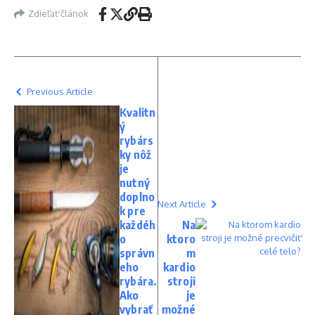
Zdieľať článok
Previous Article
Kvalitn
ý
rybárs
ky nôž
je
nutný
doplno
Next Article
k pre
každéh
Na
o
ktoro
správn
m
eho
kardio
rybára.
stroji
Ako
je
vybrať
možné