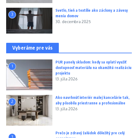
Svetlo, tieň a textílie ako záclony a závesy
3
menia domov
30. decembra 2025
Vyberáme pre vás
PUR panely skladom: kedy sa oplatí využiť
1
dostupnosť materiálu na okamžitú realizáciu
projektu
13. júla 2026
Ako navrhnúť interiér malej kancelárie tak,
2
aby pôsobila priestranne a profesionálne
13. júla 2026
Prečo je zdravý žalúdok dôležitý pre celý
3