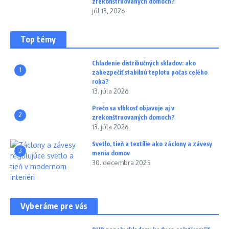
zrekonštruovaných domoch?
júl 13, 2026
Top témy
Chladenie distribučných skladov: ako
1
zabezpečiť stabilnú teplotu počas celého
roka?
13. júla 2026
Prečo sa vlhkosť objavuje aj v
2
zrekonštruovaných domoch?
13. júla 2026
Svetlo, tieň a textílie ako záclony a závesy
3
menia domov
30. decembra 2025
Vyberáme pre vás