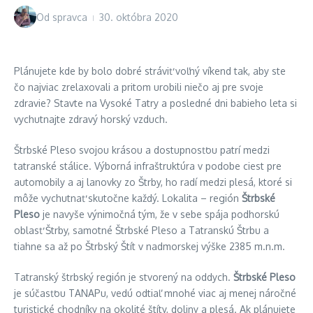
Od
spravca
30. októbra 2020
Plánujete kde by bolo dobré stráviť voľný víkend tak, aby ste
čo najviac zrelaxovali a pritom urobili niečo aj pre svoje
zdravie? Stavte na Vysoké Tatry a posledné dni babieho leta si
vychutnajte zdravý horský vzduch.
Štrbské Pleso svojou krásou a dostupnosťou patrí medzi
tatranské stálice. Výborná infraštruktúra v podobe ciest pre
automobily a aj lanovky zo Štrby, ho radí medzi plesá, ktoré si
môže vychutnať skutočne každý. Lokalita – región
Štrbské
Pleso
je navyše výnimočná tým, že v sebe spája podhorskú
oblasť Štrby, samotné Štrbské Pleso a Tatranskú Štrbu a
tiahne sa až po Štrbský Štít v nadmorskej výške 2385 m.n.m.
Tatranský štrbský región je stvorený na oddych.
Štrbské Pleso
je súčasťou TANAPu, vedú odtiaľ mnohé viac aj menej náročné
turistické chodníky na okolité štíty, doliny a plesá. Ak plánujete