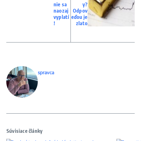
nie sa
y?
naozaj
Odpov
vyplatí
eďou je
!
zlato
spravca
Súvisiace články