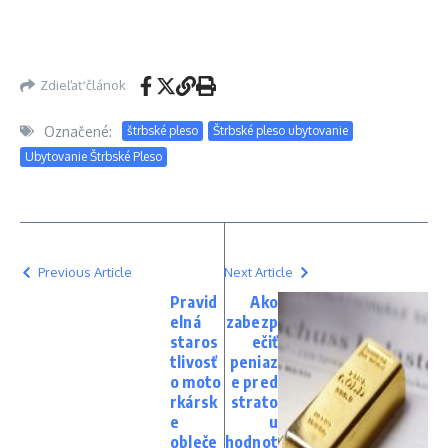
Zdieľať článok
Označené:
štrbské pleso
Štrbské pleso ubytovanie
Ubytovanie Štrbské Pleso
Previous Article
Next Article
Pravid
Ako
elná
zabezp
staros
ečiť
tlivosť
peniaz
o moto
e pred
rkársk
strato
e
u
obleče
hodnot