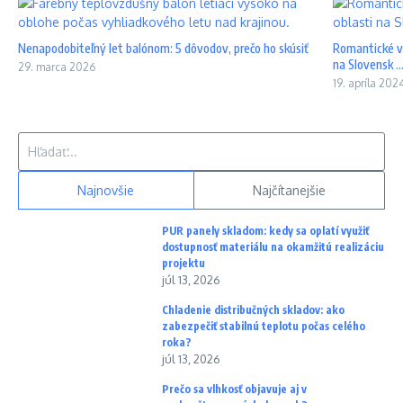
Nenapodobiteľný let balónom: 5 dôvodov, prečo ho skúsiť
Romantické ví
na Slovensk ..
29. marca 2026
19. apríla 202
Hľadať:
Najnovšie
Najčítanejšie
PUR panely skladom: kedy sa oplatí využiť
dostupnosť materiálu na okamžitú realizáciu
projektu
júl 13, 2026
Chladenie distribučných skladov: ako
zabezpečiť stabilnú teplotu počas celého
roka?
júl 13, 2026
Prečo sa vlhkosť objavuje aj v