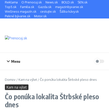
Preskočiť na obsah
Reklama
O Prenocuj.sk
News.sk
BOLD.sk
SEN.sk
Top5.sk
Familia.sk
Gazda.sk
magazinbyvanie.sk
Wellness magazín.sk
cestujte.sk
Šálka kávy.sk
Pekné bývanie.sk
Motor.sk
Menu
Domov
/
Kam na výlet
/
Čo ponúka lokalita Štrbské pleso dnes
Kam na výlet
Čo ponúka lokalita Štrbské pleso
dnes