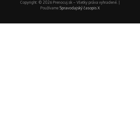
Copyright: © 2026 Prenocuj.sk – Všetky práva vyhradené. |
Používame
Spravodajský časopis X