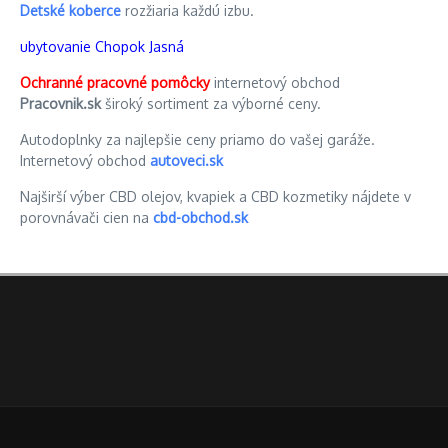
Detské koberce
rozžiaria každú izbu.
ubytovanie Chopok Jasná
Ochranné pracovné pomôcky
internetový obchod
Pracovnik.sk
široký sortiment za výborné ceny.
Autodoplnky za najlepšie ceny priamo do vašej garáže.
Internetový obchod
autoveci.sk
Najširší výber CBD olejov, kvapiek a CBD kozmetiky nájdete v
porovnávači cien na
cbd-obchod.sk