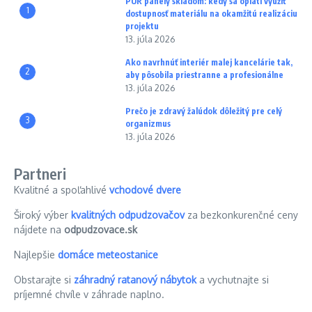
PUR panely skladom: kedy sa oplatí využiť
1
dostupnosť materiálu na okamžitú realizáciu
projektu
13. júla 2026
Ako navrhnúť interiér malej kancelárie tak,
2
aby pôsobila priestranne a profesionálne
13. júla 2026
Prečo je zdravý žalúdok dôležitý pre celý
3
organizmus
13. júla 2026
Partneri
Kvalitné a spoľahlivé
vchodové dvere
Široký výber
kvalitných odpudzovačov
za bezkonkurenčné ceny
nájdete na
odpudzovace.sk
Najlepšie
domáce meteostanice
Obstarajte si
záhradný ratanový nábytok
a vychutnajte si
príjemné chvíle v záhrade naplno.