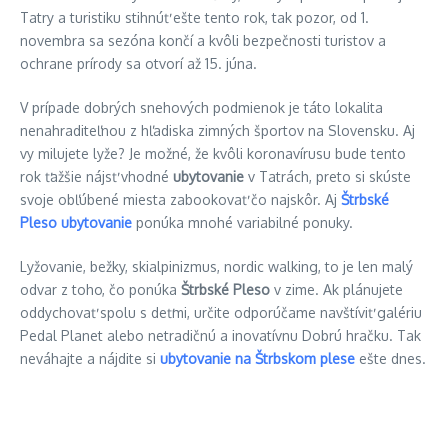
Tatry a turistiku stihnúť ešte tento rok, tak pozor, od 1.
novembra sa sezóna končí a kvôli bezpečnosti turistov a
ochrane prírody sa otvorí až 15. júna.
V prípade dobrých snehových podmienok je táto lokalita
nenahraditeľnou z hľadiska zimných športov na Slovensku. Aj
vy milujete lyže? Je možné, že kvôli koronavírusu bude tento
rok ťažšie nájsť vhodné
ubytovanie
v Tatrách, preto si skúste
svoje obľúbené miesta zabookovať čo najskôr. Aj
Štrbské
Pleso ubytovanie
ponúka mnohé variabilné ponuky.
Lyžovanie, bežky, skialpinizmus, nordic walking, to je len malý
odvar z toho, čo ponúka
Štrbské Pleso
v zime. Ak plánujete
oddychovať spolu s deťmi, určite odporúčame navštíviť galériu
Pedal Planet alebo netradičnú a inovatívnu Dobrú hračku. Tak
neváhajte a nájdite si
ubytovanie na Štrbskom plese
ešte dnes.