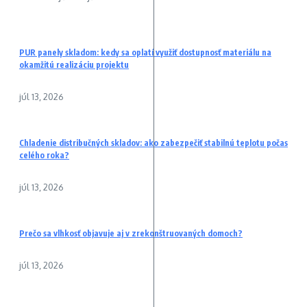
PUR panely skladom: kedy sa oplatí využiť dostupnosť materiálu na
okamžitú realizáciu projektu
júl 13, 2026
Chladenie distribučných skladov: ako zabezpečiť stabilnú teplotu počas
celého roka?
júl 13, 2026
Prečo sa vlhkosť objavuje aj v zrekonštruovaných domoch?
júl 13, 2026