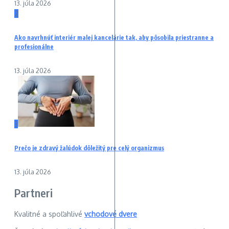
13. júla 2026
2
Ako navrhnúť interiér malej kancelárie tak, aby pôsobila priestranne a
profesionálne
13. júla 2026
3
Prečo je zdravý žalúdok dôležitý pre celý organizmus
13. júla 2026
Partneri
Kvalitné a spoľahlivé
vchodové dvere