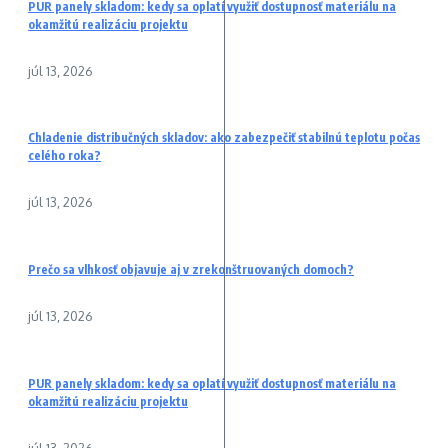
PUR panely skladom: kedy sa oplatí využiť dostupnosť materiálu na
okamžitú realizáciu projektu
júl 13, 2026
Chladenie distribučných skladov: ako zabezpečiť stabilnú teplotu počas
celého roka?
júl 13, 2026
Prečo sa vlhkosť objavuje aj v zrekonštruovaných domoch?
júl 13, 2026
PUR panely skladom: kedy sa oplatí využiť dostupnosť materiálu na
okamžitú realizáciu projektu