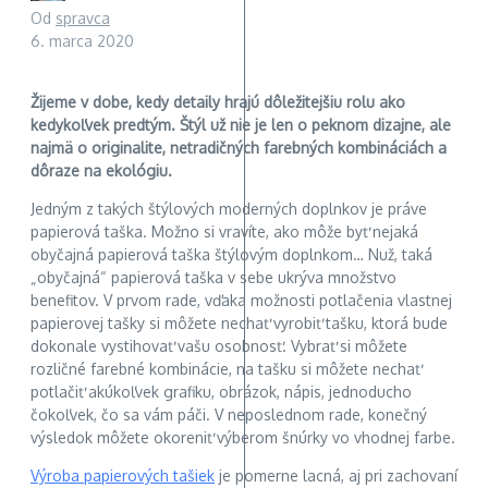
Od
spravca
6. marca 2020
Žijeme v dobe, kedy detaily hrajú dôležitejšiu rolu ako
kedykoľvek predtým. Štýl už nie je len o peknom dizajne, ale
najmä o originalite, netradičných farebných kombináciách a
dôraze na ekológiu.
Jedným z takých štýlových moderných doplnkov je práve
papierová taška. Možno si vravíte, ako môže byť nejaká
obyčajná papierová taška štýlovým doplnkom… Nuž, taká
„obyčajná“ papierová taška v sebe ukrýva množstvo
benefitov. V prvom rade, vďaka možnosti potlačenia vlastnej
papierovej tašky si môžete nechať vyrobiť tašku, ktorá bude
dokonale vystihovať vašu osobnosť. Vybrať si môžete
rozličné farebné kombinácie, na tašku si môžete nechať
potlačiť akúkoľvek grafiku, obrázok, nápis, jednoducho
čokoľvek, čo sa vám páči. V neposlednom rade, konečný
výsledok môžete okoreniť výberom šnúrky vo vhodnej farbe.
Výroba papierových tašiek
je pomerne lacná, aj pri zachovaní