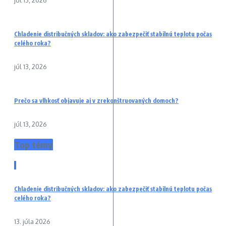
júl 13, 2026
Chladenie distribučných skladov: ako zabezpečiť stabilnú teplotu počas
celého roka?
júl 13, 2026
Prečo sa vlhkosť objavuje aj v zrekonštruovaných domoch?
júl 13, 2026
Top témy
1
Chladenie distribučných skladov: ako zabezpečiť stabilnú teplotu počas
celého roka?
13. júla 2026