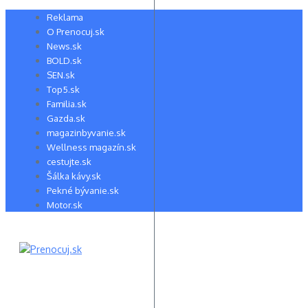
Preskočiť
Reklama
na
O Prenocuj.sk
obsah
News.sk
BOLD.sk
SEN.sk
Top5.sk
Familia.sk
Gazda.sk
magazinbyvanie.sk
Wellness magazín.sk
cestujte.sk
Šálka kávy.sk
Pekné bývanie.sk
Motor.sk