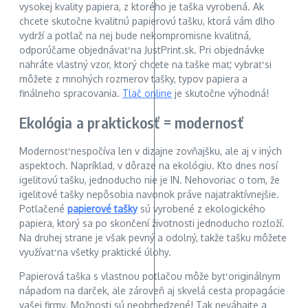
vysokej kvality papiera, z ktorého je taška vyrobená. Ak
chcete skutočne kvalitnú papierovú tašku, ktorá vám dlho
vydrží a potlač na nej bude nekompromisne kvalitná,
odporúčame objednávať na JustPrint.sk. Pri objednávke
nahráte vlastný vzor, ktorý chcete na taške mať, vybrať si
môžete z mnohých rozmerov tašky, typov papiera a
finálneho spracovania.
Tlač online
je skutočne výhodná!
Ekológia a praktickosť = modernosť
Modernosť nespočíva len v dizajne zovňajšku, ale aj v iných
aspektoch. Napríklad, v dôraze na ekológiu. Kto dnes nosí
igelitovú tašku, jednoducho nie je IN. Nehovoriac o tom, že
igelitové tašky nepôsobia navonok práve najatraktívnejšie.
Potlačené
papierové tašky
sú vyrobené z ekologického
papiera, ktorý sa po skončení životnosti jednoducho rozloží.
Na druhej strane je však pevný a odolný, takže tašku môžete
využívať na všetky praktické úlohy.
Papierová taška s vlastnou potlačou môže byť originálnym
nápadom na darček, ale zároveň aj skvelá cesta propagácie
vašej firmy. Možnosti sú neobmedzené! Tak neváhajte a