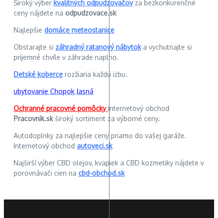
Široký výber
kvalitných odpudzovačov
za bezkonkurenčné
ceny nájdete na
odpudzovace.sk
Najlepšie
domáce meteostanice
Obstarajte si
záhradný ratanový nábytok
a vychutnajte si
príjemné chvíle v záhrade naplno.
Detské koberce
rozžiaria každú izbu.
ubytovanie Chopok Jasná
Ochranné pracovné pomôcky
internetový obchod
Pracovnik.sk
široký sortiment za výborné ceny.
Autodoplnky za najlepšie ceny priamo do vašej garáže.
Internetový obchod
autoveci.sk
Najširší výber CBD olejov, kvapiek a CBD kozmetiky nájdete v
porovnávači cien na
cbd-obchod.sk