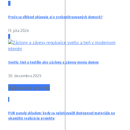
2
Prečo sa vlhkosť objavuje aj v zrekonštruovaných domoch?
13. júla 2026
3
Svetlo, tieň a textílie ako záclony a závesy menia domov
30. decembra 2025
Vyberáme pre vás
1
PUR panely skladom: kedy sa oplatí využiť dostupnosť materiálu na
okamžitú realizáciu projektu