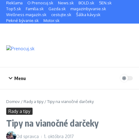
Preskočiť na obsah
Reklama
O Prenocuj.sk
News.sk
BOLD.sk
SEN.sk
Top5.sk
Familia.sk
Gazda.sk
magazinbyvanie.sk
Wellness magazín.sk
cestujte.sk
Šálka kávy.sk
Pekné bývanie.sk
Motor.sk
Menu
Domov
/
Rady a tipy
/
Tipy na vianočné darčeky
Rady a tipy
Tipy na vianočné darčeky
Od
spravca
1. októbra 2017