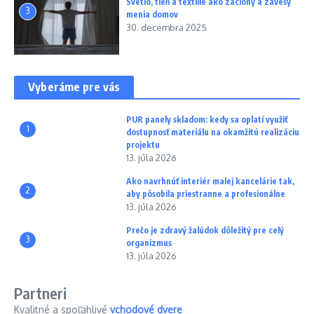
Svetlo, tieň a textílie ako záclony a závesy
3
menia domov
30. decembra 2025
Vyberáme pre vás
PUR panely skladom: kedy sa oplatí využiť
1
dostupnosť materiálu na okamžitú realizáciu
projektu
13. júla 2026
Ako navrhnúť interiér malej kancelárie tak,
2
aby pôsobila priestranne a profesionálne
13. júla 2026
Prečo je zdravý žalúdok dôležitý pre celý
3
organizmus
13. júla 2026
Partneri
Kvalitné a spoľahlivé
vchodové dvere