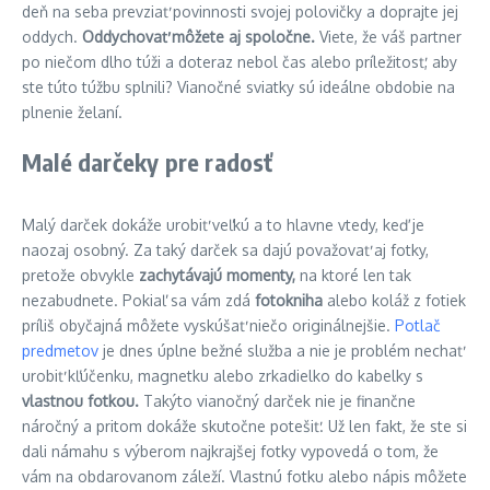
deň na seba prevziať povinnosti svojej polovičky a doprajte jej
oddych.
Oddychovať môžete aj spoločne.
Viete, že váš partner
po niečom dlho túži a doteraz nebol čas alebo príležitosť, aby
ste túto túžbu splnili? Vianočné sviatky sú ideálne obdobie na
plnenie želaní.
Malé darčeky pre radosť
Malý darček dokáže urobiť veľkú a to hlavne vtedy, keď je
naozaj osobný. Za taký darček sa dajú považovať aj fotky,
pretože obvykle
zachytávajú momenty,
na ktoré len tak
nezabudnete. Pokiaľ sa vám zdá
fotokniha
alebo koláž z fotiek
príliš obyčajná môžete vyskúšať niečo originálnejšie.
Potlač
predmetov
je dnes úplne bežné služba a nie je problém nechať
urobiť kľúčenku, magnetku alebo zrkadielko do kabelky s
vlastnou fotkou.
Takýto vianočný darček nie je finančne
náročný a pritom dokáže skutočne potešiť. Už len fakt, že ste si
dali námahu s výberom najkrajšej fotky vypovedá o tom, že
vám na obdarovanom záleží. Vlastnú fotku alebo nápis môžete