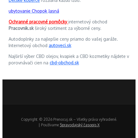
Detské koberce
rozžiaria každú izbu.
ubytovanie Chopok Jasná
Ochranné pracovné pomôcky
internetový obchod
Pracovnik.sk
široký sortiment za výborné ceny.
Autodoplnky za najlepšie ceny priamo do vašej garáže.
Internetový obchod
autoveci.sk
Najširší výber CBD olejov, kvapiek a CBD kozmetiky nájdete v
porovnávači cien na
cbd-obchod.sk
Copyright: © 2026 Prenocuj.sk – Všetky práva vyhradené.
| Používame
Spravodajský časopis X