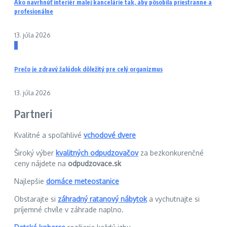
Ako navrhnúť interiér malej kancelárie tak, aby pôsobila priestranne a
profesionálne
13. júla 2026
3
Prečo je zdravý žalúdok dôležitý pre celý organizmus
13. júla 2026
Partneri
Kvalitné a spoľahlivé
vchodové dvere
Široký výber
kvalitných odpudzovačov
za bezkonkurenčné
ceny nájdete na
odpudzovace.sk
Najlepšie
domáce meteostanice
Obstarajte si
záhradný ratanový nábytok
a vychutnajte si
príjemné chvíle v záhrade naplno.