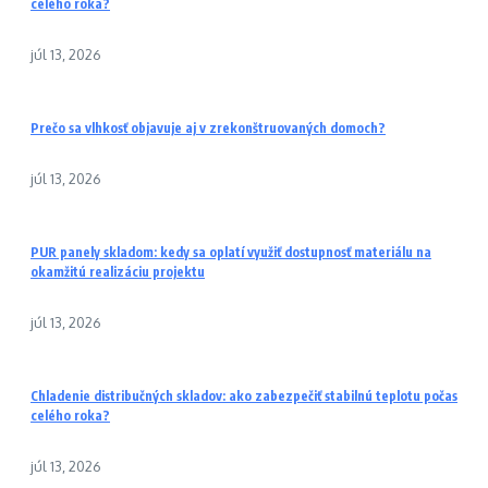
celého roka?
júl 13, 2026
Prečo sa vlhkosť objavuje aj v zrekonštruovaných domoch?
júl 13, 2026
PUR panely skladom: kedy sa oplatí využiť dostupnosť materiálu na
okamžitú realizáciu projektu
júl 13, 2026
Chladenie distribučných skladov: ako zabezpečiť stabilnú teplotu počas
celého roka?
júl 13, 2026