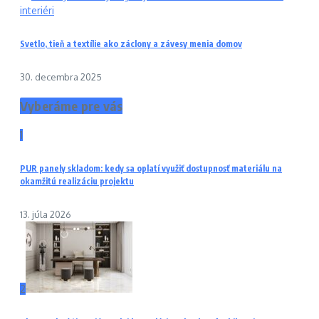
Svetlo, tieň a textílie ako záclony a závesy menia domov
30. decembra 2025
Vyberáme pre vás
1
PUR panely skladom: kedy sa oplatí využiť dostupnosť materiálu na
okamžitú realizáciu projektu
13. júla 2026
2