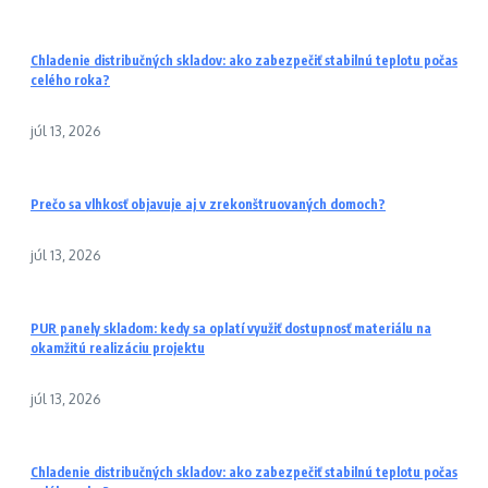
Chladenie distribučných skladov: ako zabezpečiť stabilnú teplotu počas
celého roka?
júl 13, 2026
Prečo sa vlhkosť objavuje aj v zrekonštruovaných domoch?
júl 13, 2026
PUR panely skladom: kedy sa oplatí využiť dostupnosť materiálu na
okamžitú realizáciu projektu
júl 13, 2026
Chladenie distribučných skladov: ako zabezpečiť stabilnú teplotu počas