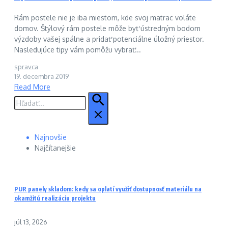
Rám postele nie je iba miestom, kde svoj matrac voláte
domov. Štýlový rám postele môže byť ústredným bodom
výzdoby vašej spálne a pridať potenciálne úložný priestor.
Nasledujúce tipy vám pomôžu vybrať...
spravca
19. decembra 2019
Read More
Hľadať:
Najnovšie
Najčítanejšie
PUR panely skladom: kedy sa oplatí využiť dostupnosť materiálu na
okamžitú realizáciu projektu
júl 13, 2026