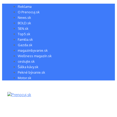
Preskočiť
Reklama
na
O Prenocuj.sk
obsah
News.sk
BOLD.sk
SEN.sk
Top5.sk
Familia.sk
Gazda.sk
magazinbyvanie.sk
Wellness magazín.sk
cestujte.sk
Šálka kávy.sk
Pekné bývanie.sk
Motor.sk