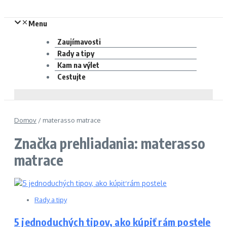
Menu
Zaujímavosti
Rady a tipy
Kam na výlet
Cestujte
Domov
/
materasso matrace
Značka prehliadania: materasso
matrace
Rady a tipy
5 jednoduchých tipov, ako kúpiť rám postele