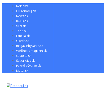
Preskočiť
Reklama
na
O Prenocuj.sk
obsah
News.sk
BOLD.sk
SEN.sk
Top5.sk
Familia.sk
Gazda.sk
magazinbyvanie.sk
Wellness magazín.sk
cestujte.sk
Šálka kávy.sk
Pekné bývanie.sk
Motor.sk