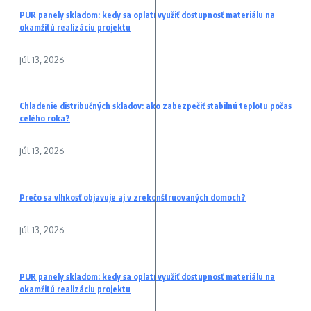
PUR panely skladom: kedy sa oplatí využiť dostupnosť materiálu na
okamžitú realizáciu projektu
júl 13, 2026
Chladenie distribučných skladov: ako zabezpečiť stabilnú teplotu počas
celého roka?
júl 13, 2026
Prečo sa vlhkosť objavuje aj v zrekonštruovaných domoch?
júl 13, 2026
PUR panely skladom: kedy sa oplatí využiť dostupnosť materiálu na
okamžitú realizáciu projektu