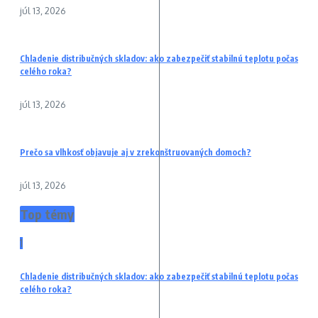
júl 13, 2026
Chladenie distribučných skladov: ako zabezpečiť stabilnú teplotu počas
celého roka?
júl 13, 2026
Prečo sa vlhkosť objavuje aj v zrekonštruovaných domoch?
júl 13, 2026
Top témy
1
Chladenie distribučných skladov: ako zabezpečiť stabilnú teplotu počas
celého roka?