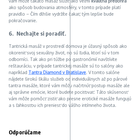
vám môže takáto masáž slúžiť ako veľmi
kvalitná predohra
ako spôsob budovania atmosféry, v tomto prípade platí
pravidlo – Čím dlhšie vydržíte čakať, tým lepšie bude
pokračovanie.
6. Nechajte si poradiť.
Tantrická masáž v prostredí domova je úžasný spôsob ako
okoreniť svoj sexuálny život, no sú ľudia, ktorí sú v tom
odborníci. Tak ako pri túžbe po gastronómií navštívite
reštauráciu, v prípade tantrickej masáže sú to salóny ako
napríklad
Tantra Diamond v Bratislave
. V tomto salóne
nájdete širokú škálu služieb od individuálnych až po párové
tantra masáže, ktoré vám môžu načrtnúť postup masáže ale
aj správne emócie, ktoré budete pociťovať. Táto skúsenosť
vám môže pomôcť zistiť ako presne erotické masáže fungujú
a s ľahkosťou ich preniesť do vášho intímneho života.
Odporúčame