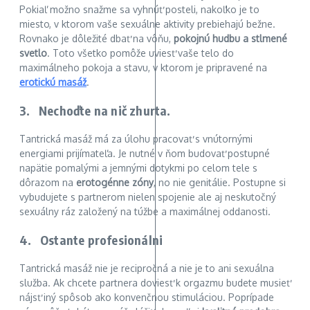
Pokiaľ možno snažme sa vyhnúť posteli, nakoľko je to
miesto, v ktorom vaše sexuálne aktivity prebiehajú bežne.
Rovnako je dôležité dbať na vôňu,
pokojnú hudbu a stlmené
svetlo
. Toto všetko pomôže uviesť vaše telo do
maximálneho pokoja a stavu, v ktorom je pripravené na
erotickú masáž
.
3. Nechoďte na nič zhurta.
Tantrická masáž má za úlohu pracovať s vnútornými
energiami prijímateľa. Je nutné v ňom budovať postupné
napätie pomalými a jemnými dotykmi po celom tele s
dôrazom na
erotogénne zóny
, no nie genitálie. Postupne si
vybudujete s partnerom nielen spojenie ale aj neskutočný
sexuálny ráz založený na túžbe a maximálnej oddanosti.
4. Ostante profesionálni
Tantrická masáž nie je recipročná a nie je to ani sexuálna
služba. Ak chcete partnera doviesť k orgazmu budete musieť
nájsť iný spôsob ako konvenčnou stimuláciou. Poprípade