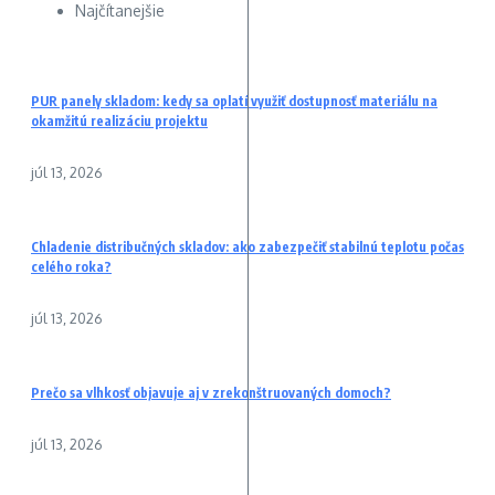
Najčítanejšie
PUR panely skladom: kedy sa oplatí využiť dostupnosť materiálu na
okamžitú realizáciu projektu
júl 13, 2026
Chladenie distribučných skladov: ako zabezpečiť stabilnú teplotu počas
celého roka?
júl 13, 2026
Prečo sa vlhkosť objavuje aj v zrekonštruovaných domoch?
júl 13, 2026