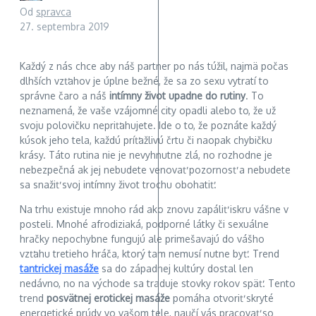
Od
spravca
27. septembra 2019
Každý z nás chce aby náš partner po nás túžil, najmä počas
dlhších vzťahov je úplne bežné, že sa zo sexu vytratí to
správne čaro a náš
intímny život upadne do rutiny
. To
neznamená, že vaše vzájomné city opadli alebo to, že už
svoju polovičku nepriťahujete. Ide o to, že poznáte každý
kúsok jeho tela, každú príťažlivú črtu či naopak chybičku
krásy. Táto rutina nie je nevyhnutne zlá, no rozhodne je
nebezpečná ak jej nebudete venovať pozornosť a nebudete
sa snažiť svoj intímny život trochu obohatiť.
Na trhu existuje mnoho rád ako znovu zapáliť iskru vášne v
posteli. Mnohé afrodiziaká, podporné látky či sexuálne
hračky nepochybne fungujú ale primešavajú do vášho
vzťahu tretieho hráča, ktorý tam nemusí nutne byť. Trend
tantrickej masáže
sa do západnej kultúry dostal len
nedávno, no na východe sa traduje stovky rokov späť. Tento
trend
posvätnej erotickej masáže
pomáha otvoriť skryté
energetické prúdy vo vašom tele, naučí vás pracovať so