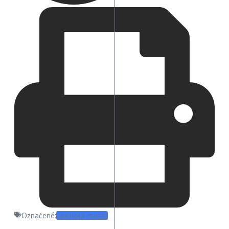
Označené:
tantrická masáž