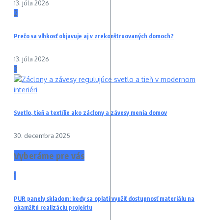
13. júla 2026
2
Prečo sa vlhkosť objavuje aj v zrekonštruovaných domoch?
13. júla 2026
3
Svetlo, tieň a textílie ako záclony a závesy menia domov
30. decembra 2025
Vyberáme pre vás
1
PUR panely skladom: kedy sa oplatí využiť dostupnosť materiálu na
okamžitú realizáciu projektu