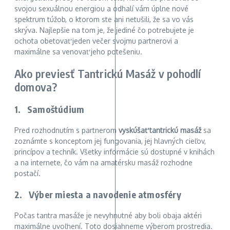
svojou sexuálnou energiou a odhalí vám úplne nové
spektrum túžob, o ktorom ste ani netušili, že sa vo vás
skrýva. Najlepšie na tom je, že jediné čo potrebujete je
ochota obetovať jeden večer svojmu partnerovi a
maximálne sa venovať jeho potešeniu.
Ako previesť Tantrickú Masáž v pohodlí
domova?
1. Samoštúdium
Pred rozhodnutím s partnerom
vyskúšať tantrickú masáž
sa
zoznámte s konceptom jej fungovania, jej hlavných cieľov,
princípov a techník. Všetky informácie sú dostupné v knihách
a na internete, čo vám na amatérsku masáž rozhodne
postačí.
2. Výber miesta a navodenie atmosféry
Počas tantra masáže je nevyhnutné aby boli obaja aktéri
maximálne uvoľnení. Toto dosiahneme výberom prostredia.