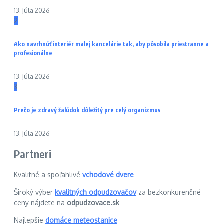
13. júla 2026
2
Ako navrhnúť interiér malej kancelárie tak, aby pôsobila priestranne a
profesionálne
13. júla 2026
3
Prečo je zdravý žalúdok dôležitý pre celý organizmus
13. júla 2026
Partneri
Kvalitné a spoľahlivé
vchodové dvere
Široký výber
kvalitných odpudzovačov
za bezkonkurenčné
ceny nájdete na
odpudzovace.sk
Najlepšie
domáce meteostanice