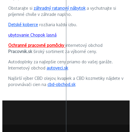
Obstarajte si
záhradný ratanový nábytok
a vychutnajte si
príjemné chvíle v záhrade naplno.
Detské koberce
rozžiaria každú izbu.
ubytovanie Chopok Jasná
Ochranné pracovné pomôcky
internetový obchod
Pracovnik.sk
široký sortiment za výborné ceny.
Autodoplnky za najlepšie ceny priamo do vašej garáže.
Internetový obchod
autoveci.sk
Najširší výber CBD olejov, kvapiek a CBD kozmetiky nájdete v
porovnávači cien na
cbd-obchod.sk