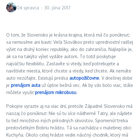
Od
spravca
30. júna 2017
O tom, že Slovensko je krásna krajina, ktorá má čo ponúknuť,
sa nemusíme ani baviť. Veľa Slovákov preto uprednostní radšej
výlet na druhý koniec republiky, ako do zahraničia. Najlepšie je,
ak sa na takýto výlet vydáte autom. To totiž poskytuje
najväčšiu flexibilitu. Zastavíte si vtedy, keď potrebujete a
navštívite miesta, ktoré chcete a vtedy, keď chcete. Ak nemáte
auto nezúfajte. Existujú predsa
autopožičovne
. V dnešnej dobe
je
prenájom auta
už úplne bežná vec. Ak by vás bolo viac, stále
môžete využiť
prenájom mikrobusu
.
Pokojne vyrazte aj na viac dní, pretože Západné Slovensko má
naozaj čo ponúknuť. Nie sú tu síce nádherné Tatry, ale nájdete
tu tiež množstvo iných prírodných skvostov. Spomenúť treba
predovšetkým Bobriu hrádzu. Tá sa nachádza v malebnej obci
Kuchyňa. Okolo celej hrádze vedie náučný chodník, ktorý má