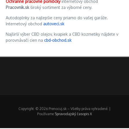
Ochranné pracovné pomôcky
internetový obchod
Pracovnik.sk
široký sortiment za výborné ceny.
Autodoplnky za najlepšie ceny priamo do vašej garáže.
Internetový obchod
autoveci.sk
Najširší výber CBD olejov, kvapiek a CBD kozmetiky nájdete v
porovnávači cien na
cbd-obchod.sk
Copyright: © 2026 Prenocuj.sk – Všetky práva vyhradené. |
Používame
Spravodajský časopis X