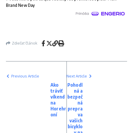
Brand New Day
Zdieľať článok
Previous Article
Next Article
Ako
Pohodl
tráviť
ná a
víkend
bezpeč
na
ná
Horehr
prepra
oní
va
vašich
bicyklo
v na