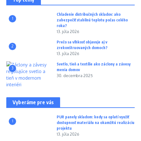
Chladenie distribučných skladov: ako
1
zabezpečiť stabilnú teplotu počas celého
roka?
13. júla 2026
Prečo sa vlhkosť objavuje aj v
2
zrekonštruovaných domoch?
13. júla 2026
Svetlo, tieň a textílie ako záclony a závesy
3
menia domov
30. decembra 2025
Vyberáme pre vás
PUR panely skladom: kedy sa oplatí využiť
1
dostupnosť materiálu na okamžitú realizáciu
projektu
13. júla 2026