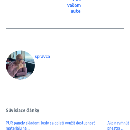
vašom
aute
spravca
Súvisiace články
PUR panely skladom: kedy sa oplatí využiť dostupnosť
Ako navrhnúť i
materiálu na ...
priestra ...