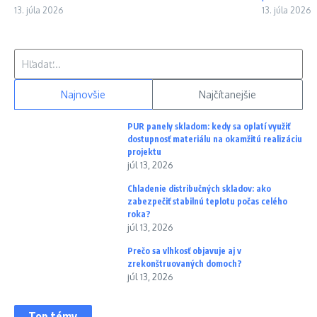
13. júla 2026
13. júla 2026
Hľadať:
Najnovšie
Najčítanejšie
PUR panely skladom: kedy sa oplatí využiť
dostupnosť materiálu na okamžitú realizáciu
projektu
júl 13, 2026
Chladenie distribučných skladov: ako
zabezpečiť stabilnú teplotu počas celého
roka?
júl 13, 2026
Prečo sa vlhkosť objavuje aj v
zrekonštruovaných domoch?
júl 13, 2026
Top témy