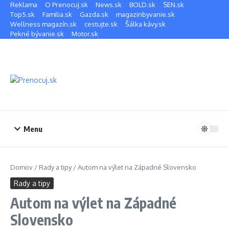
Preskočiť na obsah
Reklama
O Prenocuj.sk
News.sk
BOLD.sk
SEN.sk
Top5.sk
Familia.sk
Gazda.sk
magazinbyvanie.sk
Wellness magazín.sk
cestujte.sk
Šálka kávy.sk
Pekné bývanie.sk
Motor.sk
Menu
Domov
/
Rady a tipy
/
Autom na výlet na Západné Slovensko
Rady a tipy
Autom na výlet na Západné
Slovensko