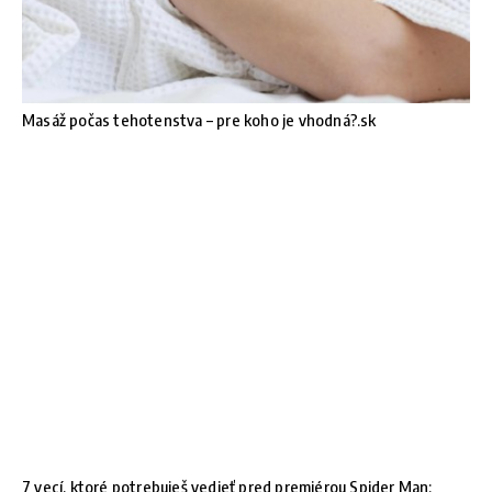
Masáž počas tehotenstva – pre koho je vhodná?.sk
7 vecí, ktoré potrebuješ vedieť pred premiérou Spider Man: