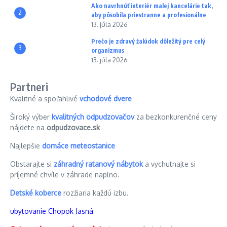
Ako navrhnúť interiér malej kancelárie tak,
2
aby pôsobila priestranne a profesionálne
13. júla 2026
Prečo je zdravý žalúdok dôležitý pre celý
3
organizmus
13. júla 2026
Partneri
Kvalitné a spoľahlivé
vchodové dvere
Široký výber
kvalitných odpudzovačov
za bezkonkurenčné ceny
nájdete na
odpudzovace.sk
Najlepšie
domáce meteostanice
Obstarajte si
záhradný ratanový nábytok
a vychutnajte si
príjemné chvíle v záhrade naplno.
Detské koberce
rozžiaria každú izbu.
ubytovanie Chopok Jasná