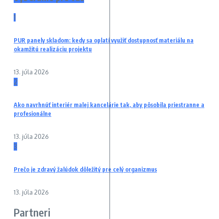
1
PUR panely skladom: kedy sa oplatí využiť dostupnosť materiálu na
okamžitú realizáciu projektu
13. júla 2026
2
Ako navrhnúť interiér malej kancelárie tak, aby pôsobila priestranne a
profesionálne
13. júla 2026
3
Prečo je zdravý žalúdok dôležitý pre celý organizmus
13. júla 2026
Partneri