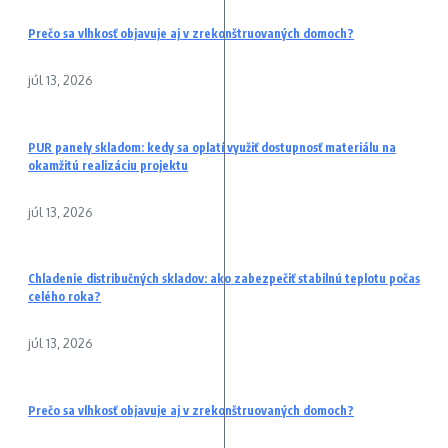
Prečo sa vlhkosť objavuje aj v zrekonštruovaných domoch?
júl 13, 2026
PUR panely skladom: kedy sa oplatí využiť dostupnosť materiálu na
okamžitú realizáciu projektu
júl 13, 2026
Chladenie distribučných skladov: ako zabezpečiť stabilnú teplotu počas
celého roka?
júl 13, 2026
Prečo sa vlhkosť objavuje aj v zrekonštruovaných domoch?