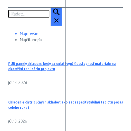
Hľadať:
Najnovšie
Najčítanejšie
PUR panely skladom: kedy sa oplatí využiť dostupnosť materiálu na
okamžitú realizáciu projektu
júl 13, 2026
Chladenie distribučných skladov: ako zabezpečiť stabilnú teplotu počas
celého roka?
júl 13, 2026