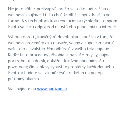
Nie je to vôbec prekvapivé, prečo sa toľko ľudí začína o
wellness zaujímať. Ľudia chcú žiť dlhšie, byť zdravší a vo
forme. A s technologickou revolúciou a rýchlejším tempom
života sa chcú odpojiť od neustáleho pripojenia na internet.
Výhoda oproti „tradičným“ dovolenkám spočíva v tom, že
wellness procedúry ako masáže, sauny a kúpele zrelaxujú
vaše telo a svalstvo, čím odbúrajú z vášho tela napätie.
Keďže tieto procedúry pôsobia aj na vaše zmysly, najmä
pocity, hmat a dotyk, dokážu efektívne upriamiť vašu
pozornosť, čím z hlavy vypustíte problémy každodenného
života, a budete sa tak môcť sústrediť len na pokoj a
prítomný okamih.
Viac nájdete na
www.partizan.sk
.