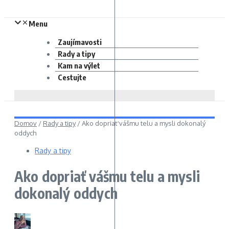
Menu
Zaujímavosti
Rady a tipy
Kam na výlet
Cestujte
Domov
/
Rady a tipy
/
Ako dopriať vášmu telu a mysli dokonalý
oddych
Rady a tipy
Ako dopriať vášmu telu a mysli
dokonalý oddych