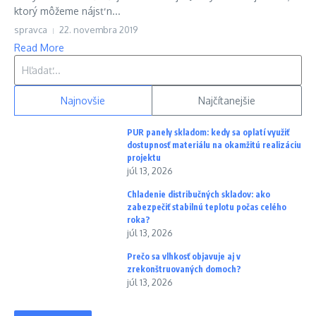
ktorý môžeme nájsť n...
spravca
22. novembra 2019
Read More
Hľadať:
Najnovšie
Najčítanejšie
PUR panely skladom: kedy sa oplatí využiť
dostupnosť materiálu na okamžitú realizáciu
projektu
júl 13, 2026
Chladenie distribučných skladov: ako
zabezpečiť stabilnú teplotu počas celého
roka?
júl 13, 2026
Prečo sa vlhkosť objavuje aj v
zrekonštruovaných domoch?
júl 13, 2026