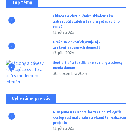
Top témy
Chladenie distribučných skladov: ako
1
zabezpečiť stabilnú teplotu počas celého
roka?
13. júla 2026
Prečo sa vlhkosť objavuje aj v
2
zrekonštruovaných domoch?
13. júla 2026
Svetlo, tieň a textílie ako záclony a závesy
3
menia domov
30. decembra 2025
Vyberáme pre vás
PUR panely skladom: kedy sa oplatí využiť
1
dostupnosť materiálu na okamžitú realizáciu
projektu
13. júla 2026