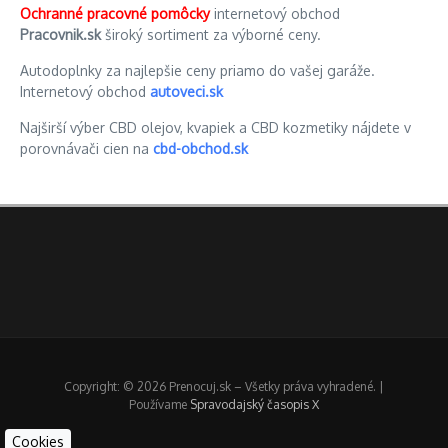
Ochranné pracovné pomôcky
internetový obchod
Pracovnik.sk
široký sortiment za výborné ceny.
Autodoplnky za najlepšie ceny priamo do vašej garáže.
Internetový obchod
autoveci.sk
Najširší výber CBD olejov, kvapiek a CBD kozmetiky nájdete v
porovnávači cien na
cbd-obchod.sk
Copyright: © 2026 Prenocuj.sk – Všetky práva vyhradené. |
Používame
Spravodajský časopis X
Cookies