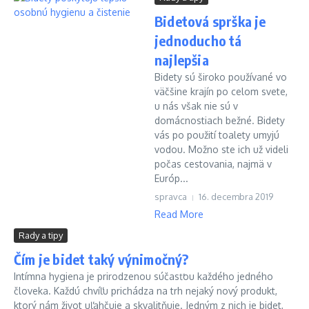
Bidetová sprška je
jednoducho tá
najlepšia
Bidety sú široko používané vo
väčšine krajín po celom svete,
u nás však nie sú v
domácnostiach bežné. Bidety
vás po použití toalety umyjú
vodou. Možno ste ich už videli
počas cestovania, najmä v
Európ...
spravca
16. decembra 2019
Read More
Rady a tipy
Čím je bidet taký výnimočný?
Intímna hygiena je prirodzenou súčasťou každého jedného
človeka. Každú chvíľu prichádza na trh nejaký nový produkt,
ktorý nám život uľahčuje a skvalitňuje. Jedným z nich je bidet,