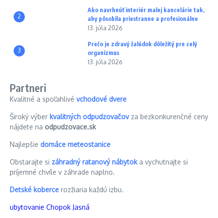
Ako navrhnúť interiér malej kancelárie tak,
2
aby pôsobila priestranne a profesionálne
13. júla 2026
Prečo je zdravý žalúdok dôležitý pre celý
3
organizmus
13. júla 2026
Partneri
Kvalitné a spoľahlivé
vchodové dvere
Široký výber
kvalitných odpudzovačov
za bezkonkurenčné ceny
nájdete na
odpudzovace.sk
Najlepšie
domáce meteostanice
Obstarajte si
záhradný ratanový nábytok
a vychutnajte si
príjemné chvíle v záhrade naplno.
Detské koberce
rozžiaria každú izbu.
ubytovanie Chopok Jasná