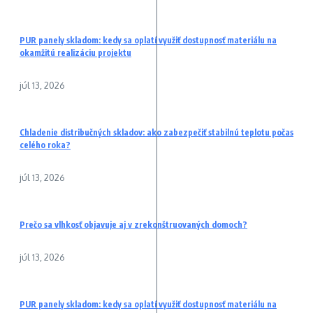
PUR panely skladom: kedy sa oplatí využiť dostupnosť materiálu na
okamžitú realizáciu projektu
júl 13, 2026
Chladenie distribučných skladov: ako zabezpečiť stabilnú teplotu počas
celého roka?
júl 13, 2026
Prečo sa vlhkosť objavuje aj v zrekonštruovaných domoch?
júl 13, 2026
PUR panely skladom: kedy sa oplatí využiť dostupnosť materiálu na