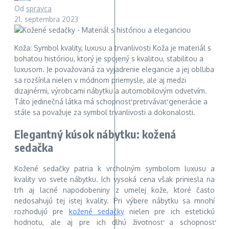
Od
spravca
21. septembra 2023
Koža: Symbol kvality, luxusu a trvanlivosti Koža je materiál s
bohatou históriou, ktorý je spojený s kvalitou, stabilitou a
luxusom. Je považovaná za vyjadrenie elegancie a jej obľuba
sa rozšírila nielen v módnom priemysle, ale aj medzi
dizajnérmi, výrobcami nábytku a automobilovým odvetvím.
Táto jedinečná látka má schopnosť pretrvávať generácie a
stále sa považuje za symbol trvanlivosti a dokonalosti.
Elegantný kúsok nábytku: kožená
sedačka
Kožené sedačky patria k vrcholným symbolom luxusu a
kvality vo svete nábytku. Ich vysoká cena však priniesla na
trh aj lacné napodobeniny z umelej kože, ktoré často
nedosahujú tej istej kvality. Pri výbere nábytku sa mnohí
rozhodujú pre
kožené sedačky
nielen pre ich estetickú
hodnotu, ale aj pre ich dlhú životnosť a schopnosť