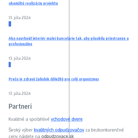
okamžitú realizáciu projektu
13. júla 2026
2
Ako navrhnúť interiér malej kancelárie tak, aby pôsobila priestranne a
profesionálne
13. júla 2026
3
Prečo je zdravý žalúdok dôležitý pre celý organizmus
13. júla 2026
Partneri
Kvalitné a spoľahlivé
vchodové dvere
Široký výber
kvalitných odpudzovačov
za bezkonkurenčné
ceny nájdete na
odpudzovace.sk