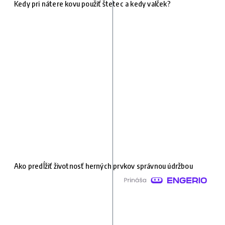
Kedy pri nátere kovu použiť štetec a kedy valček?
Ako predĺžiť životnosť herných prvkov správnou údržbou