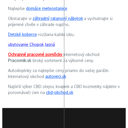
Najlepšie
domáce meteostanice
Obstarajte si
záhradný ratanový nábytok
a vychutnajte si
príjemné chvíle v záhrade naplno.
Detské koberce
rozžiaria každú izbu.
ubytovanie Chopok Jasná
Ochranné pracovné pomôcky
internetový obchod
Pracovnik.sk
široký sortiment za výborné ceny.
Autodoplnky za najlepšie ceny priamo do vašej garáže.
Internetový obchod
autoveci.sk
Najširší výber CBD olejov, kvapiek a CBD kozmetiky nájdete v
porovnávači cien na
cbd-obchod.sk