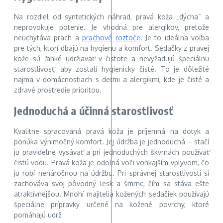
Na rozdiel od syntetických náhrad, pravá koža „dýcha“ a
neprovokuje potenie. Je vhodná pre alergikov, pretože
neuchytáva prach a
prachové roztoče
. Je to ideálna voľba
pre tých, ktorí dbajú na hygienu a komfort. Sedačky z pravej
kože sú ľahké udržiavať v čistote a nevyžadujú špeciálnu
starostlivosť, aby zostali hygienicky čisté. To je dôležité
najmä v domácnostiach s deťmi a alergikmi, kde je čisté a
zdravé prostredie prioritou.
Jednoduchá a účinná starostlivosť
Kvalitne spracovaná pravá koža je príjemná na dotyk a
ponúka výnimočný komfort. Jej údržba je jednoduchá – stačí
ju pravidelne vysávať a pri jednoduchých škvrnách používať
čistú vodu. Pravá koža je odolná voči vonkajším vplyvom, čo
ju robí nenáročnou na údržbu. Pri správnej starostlivosti si
zachováva svoj pôvodný lesk a šmrnc, čím sa stáva ešte
atraktívnejšou. Mnohí majitelia kožených sedačiek používajú
špeciálne prípravky určené na kožené povrchy, ktoré
pomáhajú udrž