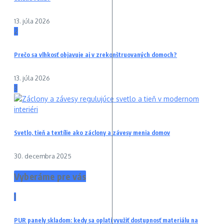
13. júla 2026
2
Prečo sa vlhkosť objavuje aj v zrekonštruovaných domoch?
13. júla 2026
3
Svetlo, tieň a textílie ako záclony a závesy menia domov
30. decembra 2025
Vyberáme pre vás
1
PUR panely skladom: kedy sa oplatí využiť dostupnosť materiálu na