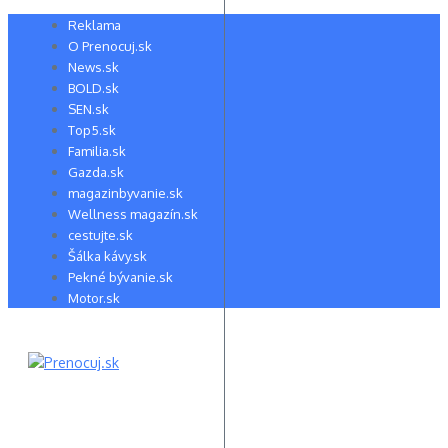
Preskočiť
Reklama
na
O Prenocuj.sk
obsah
News.sk
BOLD.sk
SEN.sk
Top5.sk
Familia.sk
Gazda.sk
magazinbyvanie.sk
Wellness magazín.sk
cestujte.sk
Šálka kávy.sk
Pekné bývanie.sk
Motor.sk