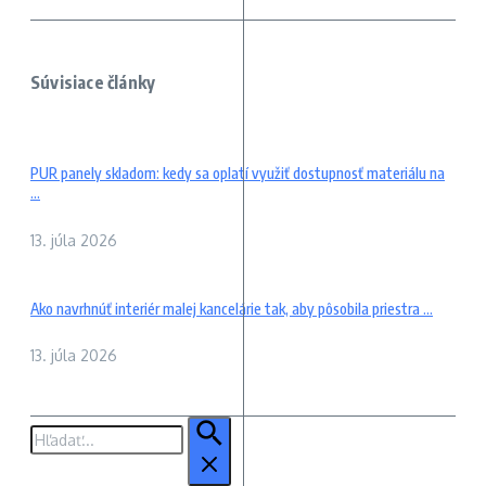
Súvisiace články
PUR panely skladom: kedy sa oplatí využiť dostupnosť materiálu na
...
13. júla 2026
Ako navrhnúť interiér malej kancelárie tak, aby pôsobila priestra ...
13. júla 2026
Hľadať: