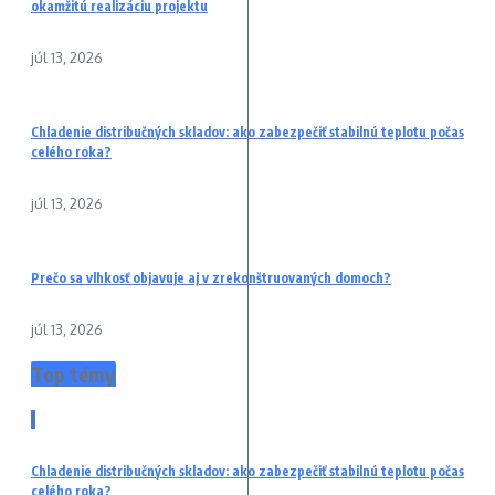
okamžitú realizáciu projektu
júl 13, 2026
Chladenie distribučných skladov: ako zabezpečiť stabilnú teplotu počas
celého roka?
júl 13, 2026
Prečo sa vlhkosť objavuje aj v zrekonštruovaných domoch?
júl 13, 2026
Top témy
1
Chladenie distribučných skladov: ako zabezpečiť stabilnú teplotu počas
celého roka?