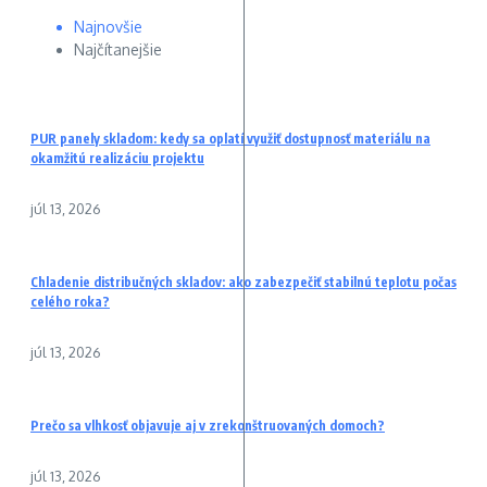
Najnovšie
Najčítanejšie
PUR panely skladom: kedy sa oplatí využiť dostupnosť materiálu na
okamžitú realizáciu projektu
júl 13, 2026
Chladenie distribučných skladov: ako zabezpečiť stabilnú teplotu počas
celého roka?
júl 13, 2026
Prečo sa vlhkosť objavuje aj v zrekonštruovaných domoch?
júl 13, 2026