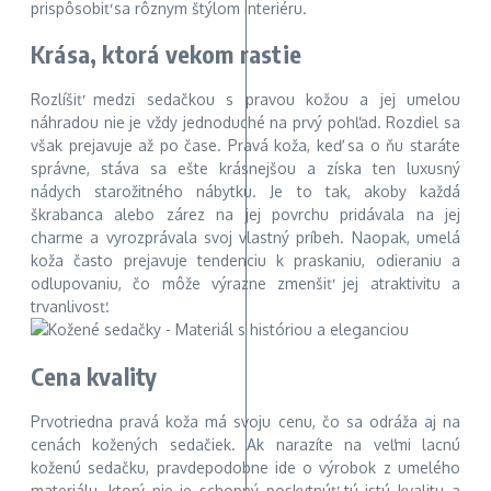
prispôsobiť sa rôznym štýlom interiéru.
Krása, ktorá vekom rastie
Rozlíšiť medzi sedačkou s pravou kožou a jej umelou
náhradou nie je vždy jednoduché na prvý pohľad. Rozdiel sa
však prejavuje až po čase. Pravá koža, keď sa o ňu staráte
správne, stáva sa ešte krásnejšou a získa ten luxusný
nádych starožitného nábytku. Je to tak, akoby každá
škrabanca alebo zárez na jej povrchu pridávala na jej
charme a vyrozprávala svoj vlastný príbeh. Naopak, umelá
koža často prejavuje tendenciu k praskaniu, odieraniu a
odlupovaniu, čo môže výrazne zmenšiť jej atraktivitu a
trvanlivosť.
Cena kvality
Prvotriedna pravá koža má svoju cenu, čo sa odráža aj na
cenách kožených sedačiek. Ak narazíte na veľmi lacnú
koženú sedačku, pravdepodobne ide o výrobok z umelého
materiálu, ktorý nie je schopný poskytnúť tú istú kvalitu a