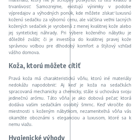
trvanlivosť. Samozrejme, existujú výnimky v podobe
výpredajov a výhodných ponúk, kde môžete získať luxusnú
koženú sedačku za výbornú cenu, ale väčšina veľmi lacných
kožených sedačiek je vyrobená z menej kvalitnej kože alebo
jej syntetickej náhrady. Pri výbere koženého nábytku je
dôležité zvážiť, či je investícia do kvalitnej pravej kože
správnou voľbou pre dlhodobý komfort a štýlový vzhľad
vášho domova.
Koža, ktorú môžete cítiť
Pravá koža má charakteristickú vôňu, ktorú iné materiály
nedokážu napodobniť. Aj keď je koža na sedačkách
spracovaná mechanicky a chemicky, stále si uchováva svoju
jedinečnú arómu. Táto vôňa je ako dobová pečať, ktorá
dodáva vašim sedačkám osobitý šmrnc. Keď vkročíte do
miestnosti s koženým nábytkom, nezameniteľná vôňa vás
okamžite oboznámi s eleganciou a luxusom, ktoré sa k
nemu viažu.
Hygienické výhody