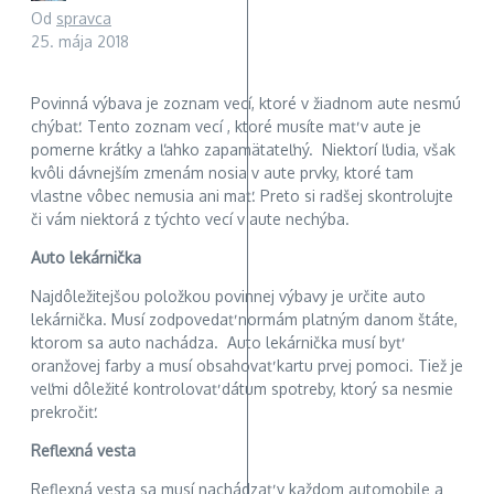
Od
spravca
25. mája 2018
Povinná výbava je zoznam vecí, ktoré v žiadnom aute nesmú
chýbať. Tento zoznam vecí , ktoré musíte mať v aute je
pomerne krátky a ľahko zapamätateľný. Niektorí ľudia, však
kvôli dávnejším zmenám nosia v aute prvky, ktoré tam
vlastne vôbec nemusia ani mať. Preto si radšej skontrolujte
či vám niektorá z týchto vecí v aute nechýba.
Auto lekárnička
Najdôležitejšou položkou povinnej výbavy je určite auto
lekárnička. Musí zodpovedať normám platným danom štáte,
ktorom sa auto nachádza. Auto lekárnička musí byť
oranžovej farby a musí obsahovať kartu prvej pomoci. Tiež je
veľmi dôležité kontrolovať dátum spotreby, ktorý sa nesmie
prekročiť.
Reflexná vesta
Reflexná vesta sa musí nachádzať v každom automobile a