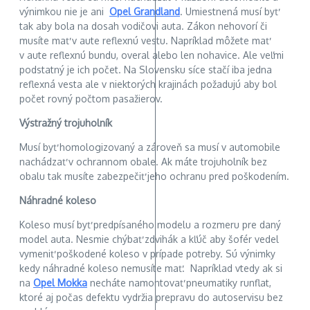
výnimkou nie je ani
Opel Grandland
. Umiestnená musí byť
tak aby bola na dosah vodičovi auta. Zákon nehovorí či
musíte mať v aute reflexnú vestu. Napríklad môžete mať
v aute reflexnú bundu, overal alebo len nohavice. Ale veľmi
podstatný je ich počet. Na Slovensku síce stačí iba jedna
reflexná vesta ale v niektorých krajinách požadujú aby bol
počet rovný počtom pasažierov.
Výstražný trojuholník
Musí byť homologizovaný a zároveň sa musí v automobile
nachádzať v ochrannom obale. Ak máte trojuholník bez
obalu tak musíte zabezpečiť jeho ochranu pred poškodením.
Náhradné koleso
Koleso musí byť predpísaného modelu a rozmeru pre daný
model auta. Nesmie chýbať zdvihák a kľúč aby šofér vedel
vymeniť poškodené koleso v prípade potreby. Sú výnimky
kedy náhradné koleso nemusíte mať. Napríklad vtedy ak si
na
Opel Mokka
necháte namontovať pneumatiky runflat,
ktoré aj počas defektu vydržia prepravu do autoservisu bez