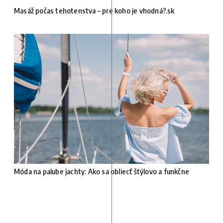
Masáž počas tehotenstva – pre koho je vhodná?.sk
Móda na palube jachty: Ako sa obliecť štýlovo a funkčne