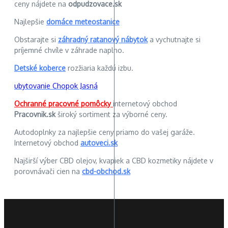
ceny nájdete na
odpudzovace.sk
Najlepšie
domáce meteostanice
Obstarajte si
záhradný ratanový nábytok
a vychutnajte si
príjemné chvíle v záhrade naplno.
Detské koberce
rozžiaria každú izbu.
ubytovanie Chopok Jasná
Ochranné pracovné pomôcky
internetový obchod
Pracovnik.sk
široký sortiment za výborné ceny.
Autodoplnky za najlepšie ceny priamo do vašej garáže.
Internetový obchod
autoveci.sk
Najširší výber CBD olejov, kvapiek a CBD kozmetiky nájdete v
porovnávači cien na
cbd-obchod.sk