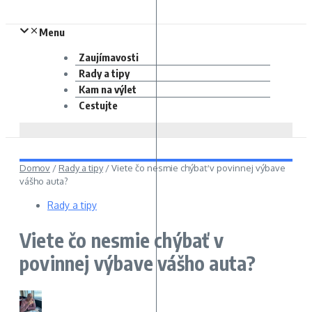
Menu
Zaujímavosti
Rady a tipy
Kam na výlet
Cestujte
Domov
/
Rady a tipy
/
Viete čo nesmie chýbať v povinnej výbave
vášho auta?
Rady a tipy
Viete čo nesmie chýbať v
povinnej výbave vášho auta?