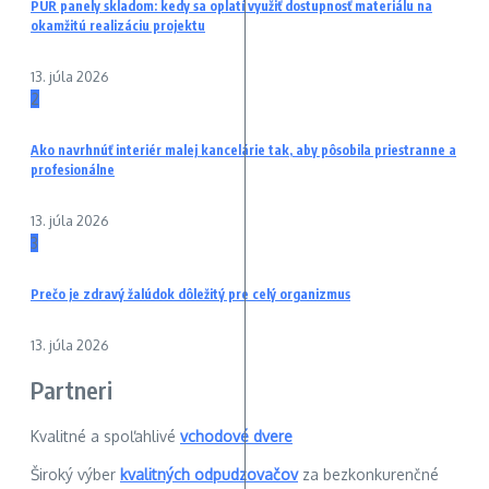
PUR panely skladom: kedy sa oplatí využiť dostupnosť materiálu na
okamžitú realizáciu projektu
13. júla 2026
2
Ako navrhnúť interiér malej kancelárie tak, aby pôsobila priestranne a
profesionálne
13. júla 2026
3
Prečo je zdravý žalúdok dôležitý pre celý organizmus
13. júla 2026
Partneri
Kvalitné a spoľahlivé
vchodové dvere
Široký výber
kvalitných odpudzovačov
za bezkonkurenčné