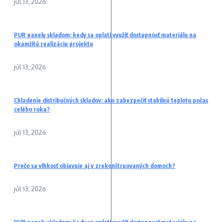
júl 13, 2026
PUR panely skladom: kedy sa oplatí využiť dostupnosť materiálu na
okamžitú realizáciu projektu
júl 13, 2026
Chladenie distribučných skladov: ako zabezpečiť stabilnú teplotu počas
celého roka?
júl 13, 2026
Prečo sa vlhkosť objavuje aj v zrekonštruovaných domoch?
júl 13, 2026