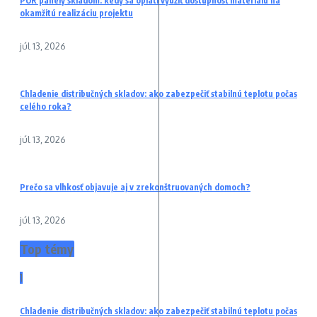
PUR panely skladom: kedy sa oplatí využiť dostupnosť materiálu na
okamžitú realizáciu projektu
júl 13, 2026
Chladenie distribučných skladov: ako zabezpečiť stabilnú teplotu počas
celého roka?
júl 13, 2026
Prečo sa vlhkosť objavuje aj v zrekonštruovaných domoch?
júl 13, 2026
Top témy
1
Chladenie distribučných skladov: ako zabezpečiť stabilnú teplotu počas