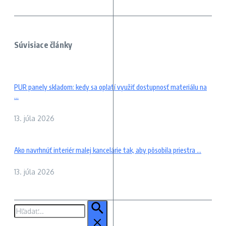
Súvisiace články
PUR panely skladom: kedy sa oplatí využiť dostupnosť materiálu na
...
13. júla 2026
Ako navrhnúť interiér malej kancelárie tak, aby pôsobila priestra ...
13. júla 2026
Hľadať: