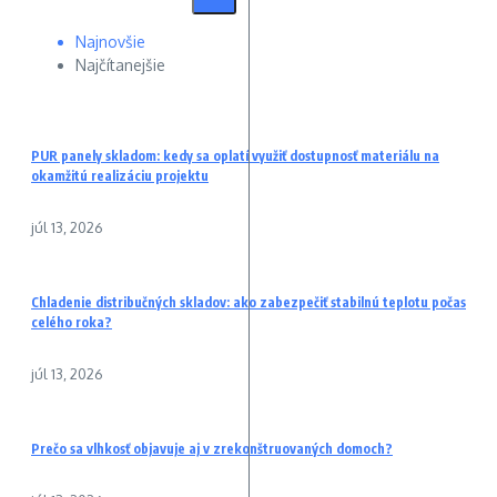
Najnovšie
Najčítanejšie
PUR panely skladom: kedy sa oplatí využiť dostupnosť materiálu na
okamžitú realizáciu projektu
júl 13, 2026
Chladenie distribučných skladov: ako zabezpečiť stabilnú teplotu počas
celého roka?
júl 13, 2026
Prečo sa vlhkosť objavuje aj v zrekonštruovaných domoch?