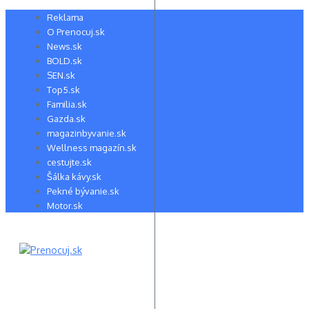
Preskočiť
Reklama
na
O Prenocuj.sk
obsah
News.sk
BOLD.sk
SEN.sk
Top5.sk
Familia.sk
Gazda.sk
magazinbyvanie.sk
Wellness magazín.sk
cestujte.sk
Šálka kávy.sk
Pekné bývanie.sk
Motor.sk