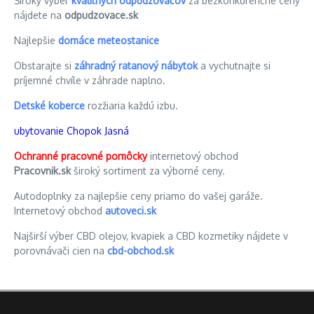
Široký výber
kvalitných odpudzovačov
za bezkonkurenčné ceny
nájdete na
odpudzovace.sk
Najlepšie
domáce meteostanice
Obstarajte si
záhradný ratanový nábytok
a vychutnajte si
príjemné chvíle v záhrade naplno.
Detské koberce
rozžiaria každú izbu.
ubytovanie Chopok Jasná
Ochranné pracovné pomôcky
internetový obchod
Pracovnik.sk
široký sortiment za výborné ceny.
Autodoplnky za najlepšie ceny priamo do vašej garáže.
Internetový obchod
autoveci.sk
Najširší výber CBD olejov, kvapiek a CBD kozmetiky nájdete v
porovnávači cien na
cbd-obchod.sk