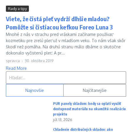
Rady a tipy
Viete, že čistá pleť vydrží dlhšie mladou?
Pomôžte si čistiacou kefkou Foreo Luna 3
Mnohé z nás v strachu pred vráskami začíname používať
kozmetiku pre zrelú pleť už v mladšom veku. To nám však skôr
škodí než pomáha. Na druhú stranu málo dbáme o skutočne
dokonalo vyčistenú pleť. A pr...
spravca
30. októbra 2019
Read More
Hľadať:
Najnovšie
Najčítanejšie
PUR panely skladom: kedy sa oplatí využiť
dostupnosť materiálu na okamžitú realizáciu
projektu
júl 13, 2026
Chladenie distribučných skladov: ako