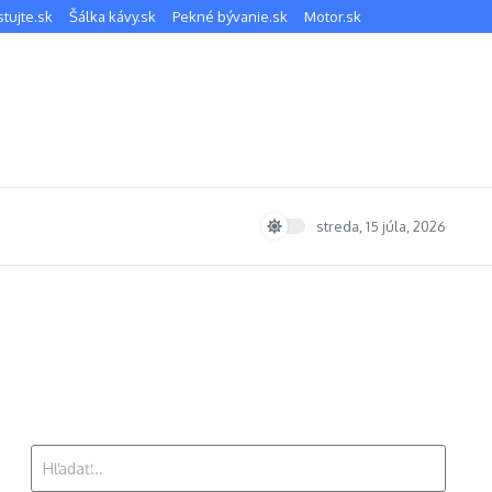
stujte.sk
Šálka kávy.sk
Pekné bývanie.sk
Motor.sk
streda, 15 júla, 2026
Hľadať: