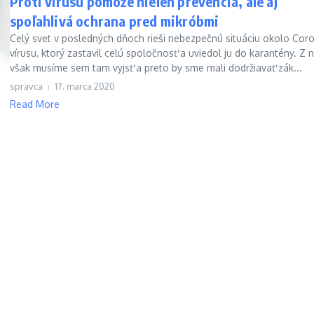
Proti vírusu pomôže nielen prevencia, ale aj
spoľahlivá ochrana pred mikróbmi
Celý svet v posledných dňoch rieši nebezpečnú situáciu okolo Cor
vírusu, ktorý zastavil celú spoločnosť a uviedol ju do karantény. Z n
však musíme sem tam vyjsť a preto by sme mali dodržiavať zák...
spravca
17. marca 2020
Read More