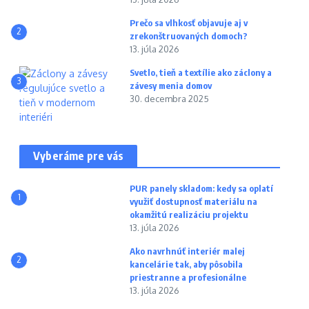
Prečo sa vlhkosť objavuje aj v
2
zrekonštruovaných domoch?
13. júla 2026
Svetlo, tieň a textílie ako záclony a
3
závesy menia domov
30. decembra 2025
Vyberáme pre vás
PUR panely skladom: kedy sa oplatí
1
využiť dostupnosť materiálu na
okamžitú realizáciu projektu
13. júla 2026
Ako navrhnúť interiér malej
2
kancelárie tak, aby pôsobila
priestranne a profesionálne
13. júla 2026