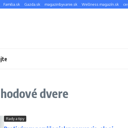
Familia.sk
Gazda.sk
magazinbyvanie.sk
Wellness magazín.sk
ce
jte
chodové dvere
Rady a tipy