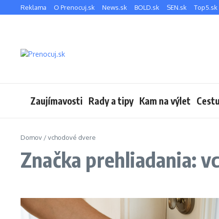
Preskočiť na obsah
Reklama
O Prenocuj.sk
News.sk
BOLD.sk
SEN.sk
Top5.sk
Zaujímavosti
Rady a tipy
Kam na výlet
Cestu
Domov
/
vchodové dvere
Značka prehliadania: v