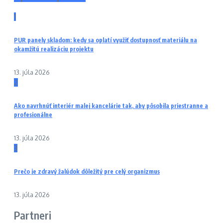
1
PUR panely skladom: kedy sa oplatí využiť dostupnosť materiálu na
okamžitú realizáciu projektu
13. júla 2026
2
Ako navrhnúť interiér malej kancelárie tak, aby pôsobila priestranne a
profesionálne
13. júla 2026
3
Prečo je zdravý žalúdok dôležitý pre celý organizmus
13. júla 2026
Partneri