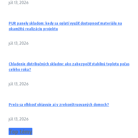
júl 13, 2026
PUR panely skladom: kedy sa oplatí využiť dostupnosť materiálu na
okamžitú realizáciu projektu
júl 13, 2026
Chladenie distribučných skladov: ako zabezpečiť stabilnú teplotu počas
celého roka?
júl 13, 2026
Prečo sa vlhkosť objavuje aj v zrekonštruovaných domoch?
júl 13, 2026
Top témy