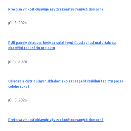
Prečo sa vlhkosť objavuje aj v zrekonštruovaných domoch?
júl 13, 2026
PUR panely skladom: kedy sa oplatí využiť dostupnosť materiálu na
okamžitú realizáciu projektu
júl 13, 2026
Chladenie distribučných skladov: ako zabezpečiť stabilnú teplotu počas
celého roka?
júl 13, 2026
Prečo sa vlhkosť objavuje aj v zrekonštruovaných domoch?