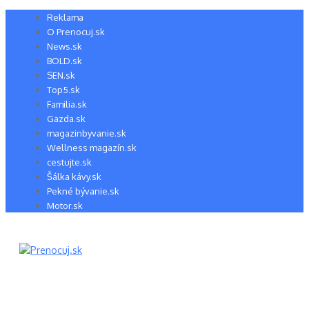
Preskočiť
Reklama
na
O Prenocuj.sk
obsah
News.sk
BOLD.sk
SEN.sk
Top5.sk
Familia.sk
Gazda.sk
magazinbyvanie.sk
Wellness magazín.sk
cestujte.sk
Šálka kávy.sk
Pekné bývanie.sk
Motor.sk