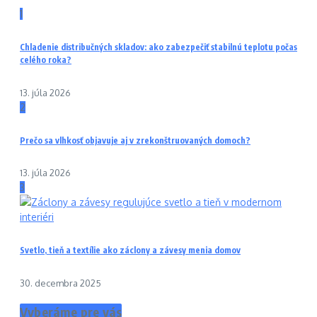
1
Chladenie distribučných skladov: ako zabezpečiť stabilnú teplotu počas
celého roka?
13. júla 2026
2
Prečo sa vlhkosť objavuje aj v zrekonštruovaných domoch?
13. júla 2026
3
Svetlo, tieň a textílie ako záclony a závesy menia domov
30. decembra 2025
Vyberáme pre vás