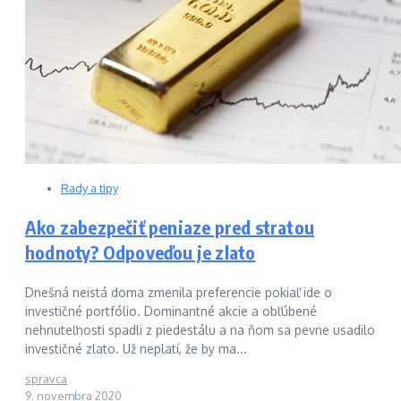
Rady a tipy
Ako zabezpečiť peniaze pred stratou
hodnoty? Odpoveďou je zlato
Dnešná neistá doma zmenila preferencie pokiaľ ide o
investičné portfólio. Dominantné akcie a obľúbené
nehnuteľnosti spadli z piedestálu a na ňom sa pevne usadilo
investičné zlato. Už neplatí, že by ma...
spravca
9. novembra 2020