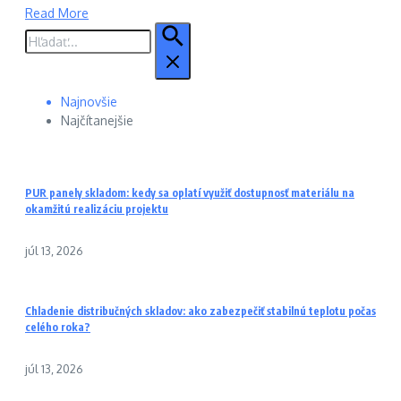
Read More
Hľadať:
Najnovšie
Najčítanejšie
PUR panely skladom: kedy sa oplatí využiť dostupnosť materiálu na
okamžitú realizáciu projektu
júl 13, 2026
Chladenie distribučných skladov: ako zabezpečiť stabilnú teplotu počas
celého roka?
júl 13, 2026