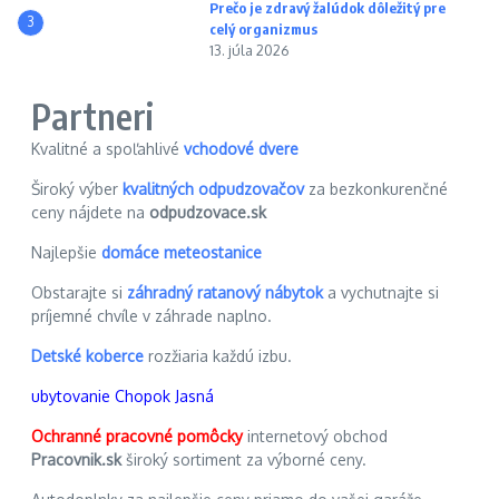
Prečo je zdravý žalúdok dôležitý pre
3
celý organizmus
13. júla 2026
Partneri
Kvalitné a spoľahlivé
vchodové dvere
Široký výber
kvalitných odpudzovačov
za bezkonkurenčné
ceny nájdete na
odpudzovace.sk
Najlepšie
domáce meteostanice
Obstarajte si
záhradný ratanový nábytok
a vychutnajte si
príjemné chvíle v záhrade naplno.
Detské koberce
rozžiaria každú izbu.
ubytovanie Chopok Jasná
Ochranné pracovné pomôcky
internetový obchod
Pracovnik.sk
široký sortiment za výborné ceny.