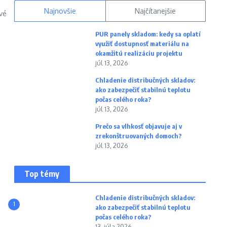
Najnovšie
Najčítanejšie
vé
PUR panely skladom: kedy sa oplatí
využiť dostupnosť materiálu na
okamžitú realizáciu projektu
júl 13, 2026
Chladenie distribučných skladov:
ako zabezpečiť stabilnú teplotu
počas celého roka?
júl 13, 2026
Prečo sa vlhkosť objavuje aj v
zrekonštruovaných domoch?
júl 13, 2026
Top témy
Chladenie distribučných skladov:
1
ako zabezpečiť stabilnú teplotu
počas celého roka?
13. júla 2026