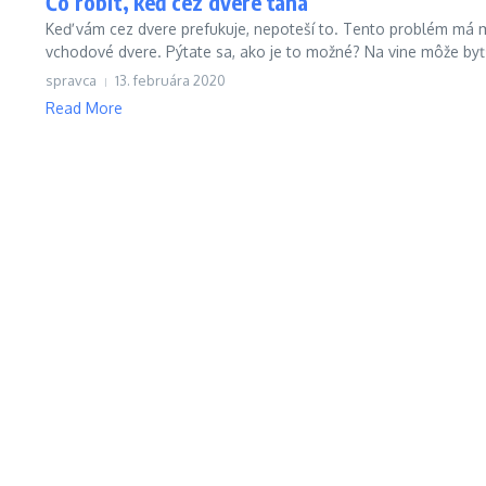
Čo robiť, keď cez dvere ťahá
Keď vám cez dvere prefukuje, nepoteší to. Tento problém má 
vchodové dvere. Pýtate sa, ako je to možné? Na vine môže byť aj
spravca
13. februára 2020
Read More