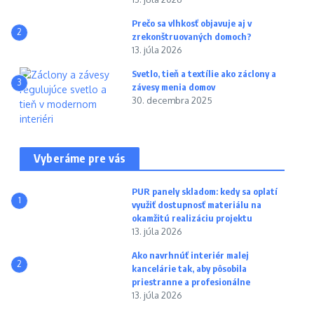
Prečo sa vlhkosť objavuje aj v
2
zrekonštruovaných domoch?
13. júla 2026
Svetlo, tieň a textílie ako záclony a
3
závesy menia domov
30. decembra 2025
Vyberáme pre vás
PUR panely skladom: kedy sa oplatí
1
využiť dostupnosť materiálu na
okamžitú realizáciu projektu
13. júla 2026
Ako navrhnúť interiér malej
2
kancelárie tak, aby pôsobila
priestranne a profesionálne
13. júla 2026