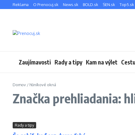
Preskočiť na obsah
Reklama
O Prenocuj.sk
News.sk
BOLD.sk
SEN.sk
Top5.sk
Zaujímavosti
Rady a tipy
Kam na výlet
Cestu
Domov
/
hliníkové okná
Značka prehliadania: h
Rady a tipy