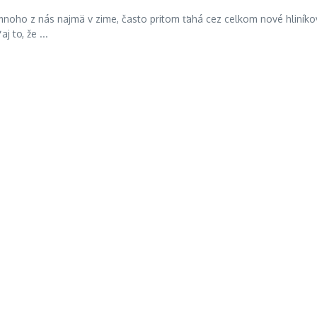
mnoho z nás najmä v zime, často pritom ťahá cez celkom nové hliníko
 to, že ...