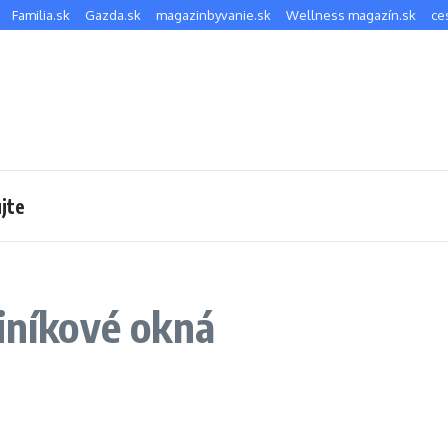
Familia.sk
Gazda.sk
magazinbyvanie.sk
Wellness magazín.sk
ce
jte
liníkové okná