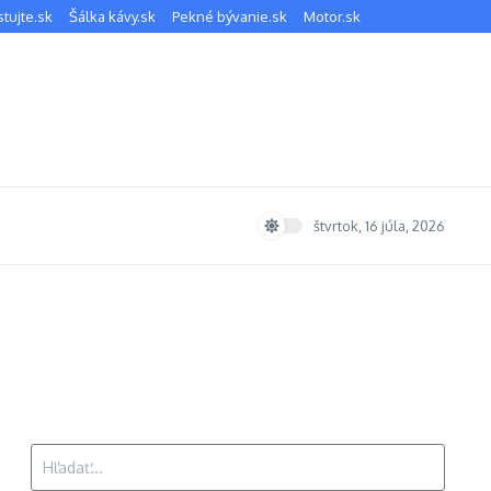
stujte.sk
Šálka kávy.sk
Pekné bývanie.sk
Motor.sk
štvrtok, 16 júla, 2026
Hľadať: