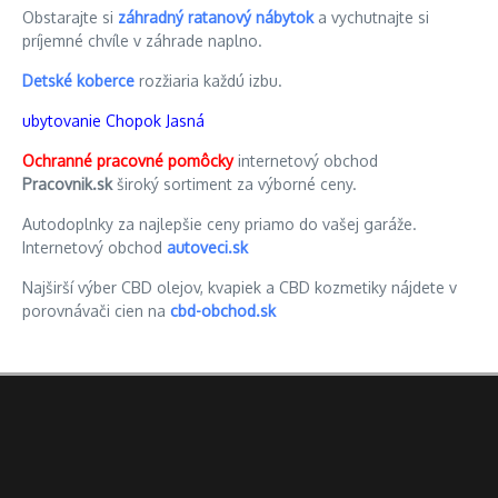
Obstarajte si
záhradný ratanový nábytok
a vychutnajte si
príjemné chvíle v záhrade naplno.
Detské koberce
rozžiaria každú izbu.
ubytovanie Chopok Jasná
Ochranné pracovné pomôcky
internetový obchod
Pracovnik.sk
široký sortiment za výborné ceny.
Autodoplnky za najlepšie ceny priamo do vašej garáže.
Internetový obchod
autoveci.sk
Najširší výber CBD olejov, kvapiek a CBD kozmetiky nájdete v
porovnávači cien na
cbd-obchod.sk