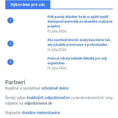
Vyberáme pre vás
PUR panely skladom: kedy sa oplatí využiť
1
dostupnosť materiálu na okamžitú realizáciu
projektu
13. júla 2026
Ako navrhnúť interiér malej kancelárie tak,
2
aby pôsobila priestranne a profesionálne
13. júla 2026
Prečo je zdravý žalúdok dôležitý pre celý
3
organizmus
13. júla 2026
Partneri
Kvalitné a spoľahlivé
vchodové dvere
Široký výber
kvalitných odpudzovačov
za bezkonkurenčné ceny
nájdete na
odpudzovace.sk
Najlepšie
domáce meteostanice