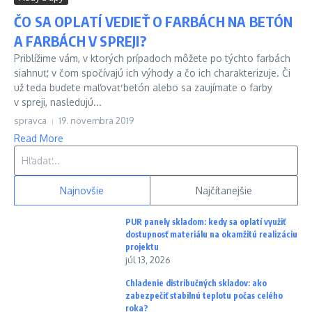
ČO SA OPLATÍ VEDIEŤ O FARBÁCH NA BETÓN
A FARBÁCH V SPREJI?
Priblížime vám, v ktorých prípadoch môžete po týchto farbách
siahnuť, v čom spočívajú ich výhody a čo ich charakterizuje. Či
už teda budete maľovať betón alebo sa zaujímate o farby
v spreji, nasledujú...
spravca
19. novembra 2019
Read More
Hľadať:
Najnovšie
Najčítanejšie
PUR panely skladom: kedy sa oplatí využiť
dostupnosť materiálu na okamžitú realizáciu
projektu
júl 13, 2026
Chladenie distribučných skladov: ako
zabezpečiť stabilnú teplotu počas celého
roka?